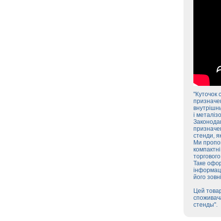
"Куточок 
призначен
внутрішнь
і металіз
Законодав
призначен
стенди, я
Ми пропон
компактні
торгового
Таке офор
інформаці
його зовн
Цей товар
споживача
стенды".