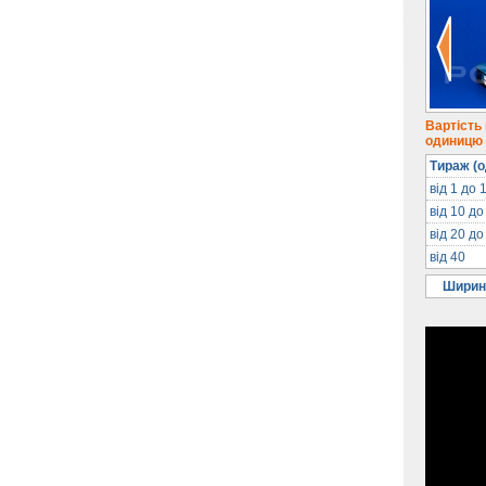
Вартість
одиницю п
Тираж (о
від 1 до 
від 10 до
від 20 до
від 40
Ширин