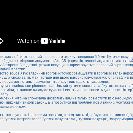
споживача" виготовлений з прозорого акрилу товщиною 5,0 мм. Куточок покупц
ий для розміщення документів А4 і А5 форматів, кишені додатково матований
ої сторони. У підставі куточка покупця використовується прозорий акрил тов
ований пластик.
ство зобов`язує власників торгових точок розміщувати в торгових залах інфо
у для споживачів. Найчастіше для цього використовуються малопривабливі в
кі порушують стиль і гармонію інтер`єру і виглядають чужеродно.
уємо оригінальне рішення - настільний куточок споживача. "Куток споживача"
 розміри, а головне виглядає сучасно і естетично, не вносить дисонанс в інтер
 залу.
млення куточка споживача дозволить вам не тільки розмістити всю необхідну
ю і виконати вимоги закону, а й позбутися від проблем пов`язаних з монтажем
ішнім виглядом.
 також шукають і за іншими назвами; серед них такі, як "куточок споживача", "к
", "уголок потребителя", "уголок покупателя", "куточок покупця", "информаци