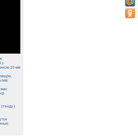
я
 з
щиною 10 мм
рмацію,
еликі
 має
`єр
 стенду і
уток
онные