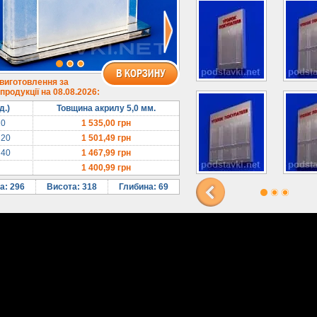
 виготовлення за
родукції на 08.08.2026:
д.)
Товщина акрилу 5,0 мм.
10
1 535,00
грн
 20
1 501,49
грн
 40
1 467,99
грн
1 400,99
грн
а: 296
Висота: 318
Глибина: 69