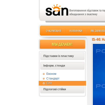
Виготовлення підставок та т
обладнання з пластику
О КОМПАНІЇ
НОВИНКИ
ЯК ЗАМОВ
IS-46: 
МЫ ДЕЛАЕМ:
Підставки із пластику
Інформ. стенди
Економ
Стандарт
Еліт
Підлогові стійки