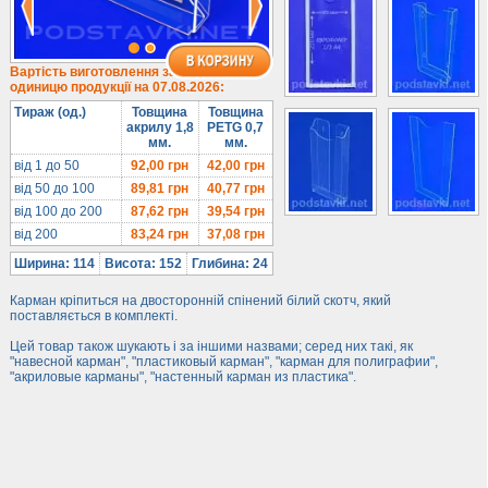
Під мобільні
Під біжутерію
Гірки та подіуми
Вартість виготовлення за
одиницю продукції на 07.08.2026:
Під косметику
Тираж (од.)
Товщина
Товщина
Під солодке
акрилу 1,8
PETG 0,7
мм.
мм.
Для хот-догів
від 1 до 50
92,00
грн
42,00
грн
Лототрони
від 50 до 100
89,81
грн
40,77
грн
Ящики з акрилу
від 100 до 200
87,62
грн
39,54
грн
від 200
83,24
грн
37,08
грн
Цінники
Засоби захисту
Ширина: 114
Висота: 152
Глибина: 24
Інформ. стенди
Карман кріпиться на двосторонній спінений білий скотч, який
поставляється в комплекті.
Підлогові стійки
Цей товар також шукають і за іншими назвами; серед них такі, як
"навесной карман", "пластиковый карман", "карман для полиграфии",
"акриловые карманы", "настенный карман из пластика".