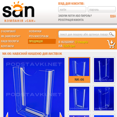
ВХІД ДЛЯ КЛІЄНТІВ:
ЗАБУЛИ ЛОГІН АБО ПАРОЛЬ?
РЕЄСТРАЦІЯ КЛІЄНТА
КОМПАНІЯ «САН»
О КОМПАНІЇ
НОВИНКИ
МЫ ДЕЛАЕМ:
ЯК ЗАМОВИТИ?
POS МАТЕРІАЛИ
НАШІ ПОСЛУГИ
ПРОДУКЦІЯ
В КОШИКУ:
0 товарів
НА
0,00 грн
КОНТАКТИ
Підставки із пластику
NK-06: НАВІСНИЙ КИШЕНЮ ДЛЯ ЛИСТІВОК
Новинки !!!
Різні підставки
Під поліграфію
Навісні кишені
NK-06
А4 карманы
А5 карманы
А6 карманы
Єврофлаєр
Менюхолдери