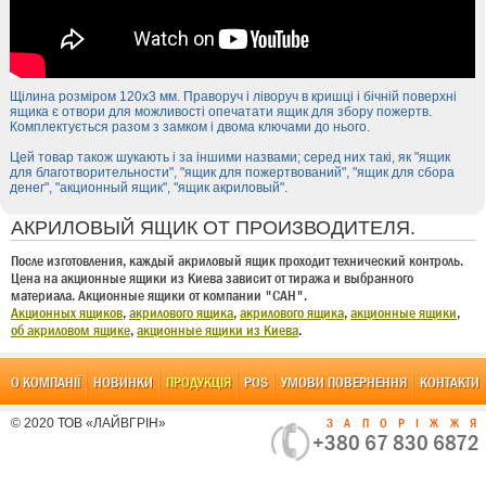
Щілина розміром 120х3 мм. Праворуч і ліворуч в кришці і бічній поверхні
ящика є отвори для можливості опечатати ящик для збору пожертв.
Комплектується разом з замком і двома ключами до нього.
Цей товар також шукають і за іншими назвами; серед них такі, як "ящик
для благотворительности", "ящик для пожертвований", "ящик для сбора
денег", "акционный ящик", "ящик акриловый".
АКРИЛОВЫЙ ЯЩИК ОТ ПРОИЗВОДИТЕЛЯ.
После изготовления, каждый акриловый ящик проходит технический контроль.
Цена на акционные ящики из Киева зависит от тиража и выбранного
материала. Акционные ящики от компании "САН".
Акционных ящиков
,
акрилового ящика
,
акрилового ящика
,
акционные ящики
,
об акриловом ящике
,
акционные ящики из Киева
.
О КОМПАНІЇ
НОВИНКИ
ПРОДУКЦІЯ
POS
УМОВИ ПОВЕРНЕННЯ
КОНТАКТИ
© 2020 ТОВ «ЛАЙВГРІН»
ЗАПОРІЖЖ
+380 67 830 6872