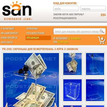
ВХІД ДЛЯ КЛІЄНТІВ:
ЗАБУЛИ ЛОГІН АБО ПАРОЛЬ?
РЕЄСТРАЦІЯ КЛІЄНТА
КОМПАНІЯ «САН»
О КОМПАНІЇ
НОВИНКИ
МЫ ДЕЛАЕМ:
ЯК ЗАМОВИТИ?
POS МАТЕРІАЛИ
НАШІ ПОСЛУГИ
ПРОДУКЦІЯ
В КОШИКУ:
0 товарів
НА
0,00 грн
КОНТАКТИ
Підставки із пластику
PR-206: СКРИНЬКА ДЛЯ ПОЖЕРТВУВАНЬ 3 ЛІТРА З ЗАМКОМ
Новинки !!!
Різні підставки
Гірки та подіуми
Під канцтовари
Інші
Ящики з акрилу
Гірки для гель-лаку
Під морозиво
Для хот-догів