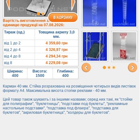
Вартість виготовлення за
одиницю продукції на 07.08.2026:
Тираж (од.)
Товщина акрилу 3,0
мм.
від 1 до 2
4 359,60
грн
від 2 до 4
4 326,97
грн
від 4 до 8
4 294,34
грн
від 8
4 229,08
грн
Ширина:
Висота:
Глибина:
400
1500
400
Карман 40 мм. Стійка розрахована на розміщення чотирьох видів листівок
формату А4. Максимальна висота стопки реклами - 40 мм.
Цей товар також шукають і за іншими назвами; серед них такі, як "стойки
для полиграфии", "буклетницы", "подставки под буклеты", "рекламные
настольные подставки", "подставка под флаера", "подставка для
буклетов", "акриловая буклетница", "холдеры для буклетов".