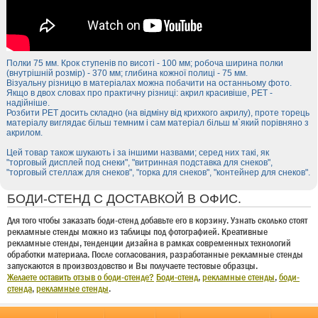
Полки 75 мм. Крок ступенів по висоті - 100 мм; робоча ширина полки
(внутрішній розмір) - 370 мм; глибина кожної полиці - 75 мм.
Візуальну різницю в матеріалах можна побачити на останньому фото.
Якщо в двох словах про практичну різниці: акрил красивіше, PET -
надійніше.
Розбити PET досить складно (на відміну від крихкого акрилу), проте торець
матеріалу виглядає більш темним і сам матеріал більш м`який порівняно з
акрилом.
Цей товар також шукають і за іншими назвами; серед них такі, як
"торговый дисплей под снеки", "витринная подставка для снеков",
"торговый стеллаж для снеков", "горка для снеков", "контейнер для снеков".
БОДИ-СТЕНД С ДОСТАВКОЙ В ОФИС.
Для того чтобы заказать боди-стенд добавьте его в корзину. Узнать сколько стоят
рекламные стенды можно из таблицы под фотографией. Креативные
рекламные стенды, тенденции дизайна в рамках современных технологий
обработки материала. После согласования, разработанные рекламные стенды
запускаются в произвоздовство и Вы получаете тестовые образцы.
Желаете оставить отзыв о боди-стенде?
Боди-стенд
,
рекламные стенды
,
боди-
стенда
,
рекламные стенды
.