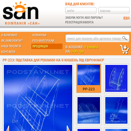
ВХІД ДЛЯ КЛІЄНТІВ:
ЗАБУЛИ ЛОГІН АБО ПАРОЛЬ?
РЕЄСТРАЦІЯ КЛІЄНТА
КОМПАНІЯ «САН»
О КОМПАНІЇ
НОВИНКИ
МЫ ДЕЛАЕМ:
ЯК ЗАМОВИТИ?
POS МАТЕРІАЛИ
НАШІ ПОСЛУГИ
ПРОДУКЦІЯ
В КОШИКУ:
0 товарів
НА
0,00 грн
КОНТАКТИ
Підставки із пластику
PP-223: ПІДСТАВКА ДЛЯ РЕКЛАМИ НА 6 КИШЕНЬ ПІД ЄВРОФЛАЄР
Новинки !!!
Різні підставки
Під поліграфію
Під візитки
PP-223
Кишені
А4 формат
А5 формат
А6 формат
А3 формат