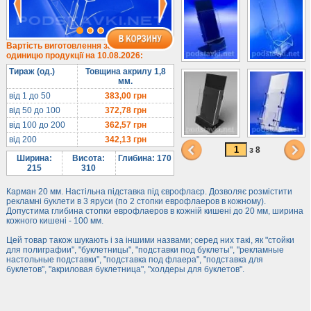
1/3 формату А4
Комбіновані
Навісні кишені
Вартість виготовлення за
одиницю продукції на 10.08.2026:
Менюхолдери
Тираж (од.)
Товщина акрилу 1,8
Під мобільні
мм.
Під біжутерію
від 1 до 50
383,00
грн
від 50 до 100
372,78
грн
Гірки та подіуми
від 100 до 200
362,57
грн
Під косметику
від 200
342,13
грн
Під солодке
з 8
Ширина:
Висота:
Глибина: 170
Для хот-догів
215
310
Лототрони
Карман 20 мм. Настільна підставка під єврофлаєр. Дозволяє розмістити
рекламні буклети в 3 яруси (по 2 стопки еврофлаеров в кожному).
Ящики з акрилу
Допустима глибина стопки еврофлаеров в кожній кишені до 20 мм, ширина
кожного кишені - 100 мм.
Цінники
Засоби захисту
Цей товар також шукають і за іншими назвами; серед них такі, як "стойки
для полиграфии", "буклетницы", "подставки под буклеты", "рекламные
настольные подставки", "подставка под флаера", "подставка для
Інформ. стенди
буклетов", "акриловая буклетница", "холдеры для буклетов".
Підлогові стійки