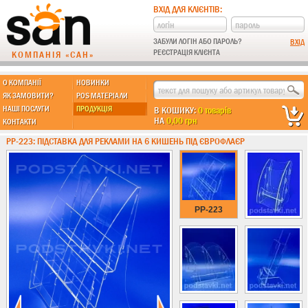
ВХІД ДЛЯ КЛІЄНТІВ:
ЗАБУЛИ ЛОГІН АБО ПАРОЛЬ?
РЕЄСТРАЦІЯ КЛІЄНТА
КОМПАНІЯ «САН»
О КОМПАНІЇ
НОВИНКИ
МЫ ДЕЛАЕМ:
ЯК ЗАМОВИТИ?
POS МАТЕРІАЛИ
НАШІ ПОСЛУГИ
ПРОДУКЦІЯ
В КОШИКУ:
0 товарів
НА
0,00 грн
КОНТАКТИ
Підставки із пластику
PP-223: ПІДСТАВКА ДЛЯ РЕКЛАМИ НА 6 КИШЕНЬ ПІД ЄВРОФЛАЄР
Новинки !!!
Різні підставки
Під поліграфію
Під візитки
PP-223
Кишені
А4 формат
А5 формат
А6 формат
А3 формат