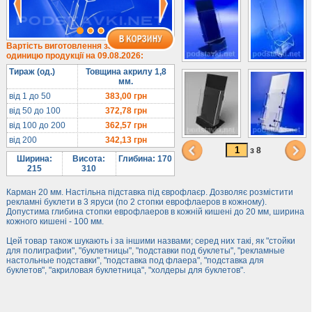
1/3 формату А4
Комбіновані
Навісні кишені
Вартість виготовлення за
одиницю продукції на 09.08.2026:
Менюхолдери
Тираж (од.)
Товщина акрилу 1,8
Під мобільні
мм.
Під біжутерію
від 1 до 50
383,00
грн
від 50 до 100
372,78
грн
Гірки та подіуми
від 100 до 200
362,57
грн
Під косметику
від 200
342,13
грн
Під солодке
з 8
Ширина:
Висота:
Глибина: 170
Для хот-догів
215
310
Лототрони
Карман 20 мм. Настільна підставка під єврофлаєр. Дозволяє розмістити
рекламні буклети в 3 яруси (по 2 стопки еврофлаеров в кожному).
Ящики з акрилу
Допустима глибина стопки еврофлаеров в кожній кишені до 20 мм, ширина
кожного кишені - 100 мм.
Цінники
Засоби захисту
Цей товар також шукають і за іншими назвами; серед них такі, як "стойки
для полиграфии", "буклетницы", "подставки под буклеты", "рекламные
настольные подставки", "подставка под флаера", "подставка для
Інформ. стенди
буклетов", "акриловая буклетница", "холдеры для буклетов".
Підлогові стійки