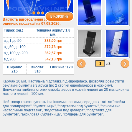
1/3 формату А4
Комбіновані
Навісні кишені
Вартість виготовлення за
одиницю продукції на 07.08.2026:
Менюхолдери
Тираж (од.)
Товщина акрилу 1,8
Під мобільні
мм.
Під біжутерію
від 1 до 50
383,00
грн
від 50 до 100
372,78
грн
Гірки та подіуми
від 100 до 200
362,57
грн
Під косметику
від 200
342,13
грн
Під солодке
з 8
Ширина:
Висота:
Глибина: 170
Для хот-догів
215
310
Лототрони
Карман 20 мм. Настільна підставка під єврофлаєр. Дозволяє розмістити
рекламні буклети в 3 яруси (по 2 стопки еврофлаеров в кожному).
Ящики з акрилу
Допустима глибина стопки еврофлаеров в кожній кишені до 20 мм, ширина
кожного кишені - 100 мм.
Цінники
Засоби захисту
Цей товар також шукають і за іншими назвами; серед них такі, як "стойки
для полиграфии", "буклетницы", "подставки под буклеты", "рекламные
настольные подставки", "подставка под флаера", "подставка для
Інформ. стенди
буклетов", "акриловая буклетница", "холдеры для буклетов".
Підлогові стійки