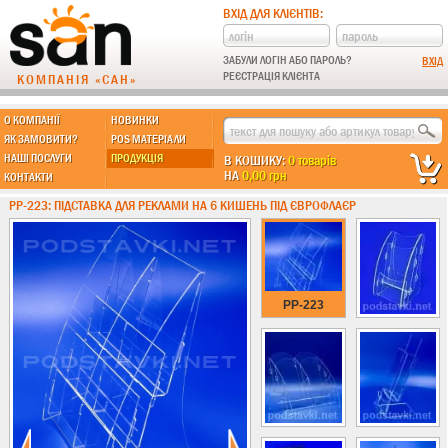
ВХІД ДЛЯ КЛІЄНТІВ:
ЗАБУЛИ ЛОГІН АБО ПАРОЛЬ?
РЕЄСТРАЦІЯ КЛІЄНТА
КОМПАНІЯ «САН»
О КОМПАНІЇ
НОВИНКИ
МЫ ДЕЛАЕМ:
ЯК ЗАМОВИТИ?
POS МАТЕРІАЛИ
НАШІ ПОСЛУГИ
ПРОДУКЦІЯ
В КОШИКУ:
0 товарів
НА
0,00 грн
КОНТАКТИ
Підставки із пластику
PP-223: ПІДСТАВКА ДЛЯ РЕКЛАМИ НА 6 КИШЕНЬ ПІД ЄВРОФЛАЄР
Новинки !!!
Різні підставки
Під поліграфію
Під візитки
PP-223
Кишені
А4 формат
А5 формат
А6 формат
А3 формат