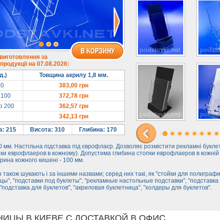
 виготовлення за
родукції на 07.08.2026:
д.)
Товщина акрилу 1,8 мм.
50
383,00
грн
 100
372,78
грн
до 200
362,57
грн
342,13
грн
: 215
Висота: 310
Глибина: 170
 мм. Настільна підставка під єврофлаєр. Дозволяє розмістити рекламні буклет
пки еврофлаеров в кожному). Допустима глибина стопки еврофлаеров в кожній
рина кожного кишені - 100 мм.
 також шукають і за іншими назвами; серед них такі, як "стойки для полиграфи
цы", "подставки под буклеты", "рекламные настольные подставки", "подставка
"подставка для буклетов", "акриловая буклетница", "холдеры для буклетов".
НИЦЫ В КИЕВЕ С ДОСТАВКОЙ В ОФИС.