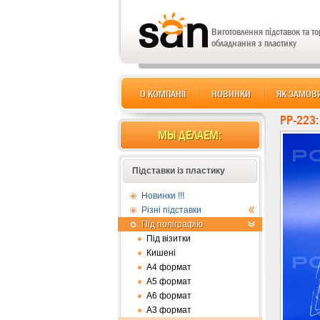
Виготовлення підставок та т
обладнання з пластику
О КОМПАНІЇ
НОВИНКИ
ЯК ЗАМОВ
PP-223
МЫ ДЕЛАЕМ:
Підставки із пластику
Новинки !!!
Різні підставки
Під поліграфію
Під візитки
Кишені
А4 формат
А5 формат
А6 формат
А3 формат