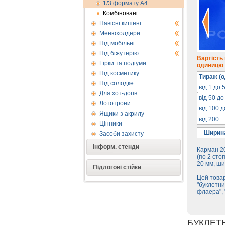
1/3 формату А4
Комбіновані
Навісні кишені
Менюхолдери
Під мобільні
Під біжутерію
Вартість
Гірки та подіуми
одиницю п
Під косметику
Тираж (о
Під солодке
від 1 до 
Для хот-догів
від 50 до
Лототрони
від 100 
Ящики з акрилу
від 200
Цінники
Ширина
Засоби захисту
Інформ. стенди
Карман 20
(по 2 сто
20 мм, ши
Підлогові стійки
Цей товар
"буклетни
флаера", 
БУКЛЕТ