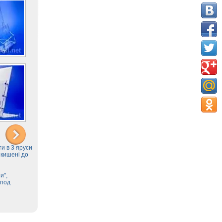
и в 3 яруси
 кишені до
и",
 под