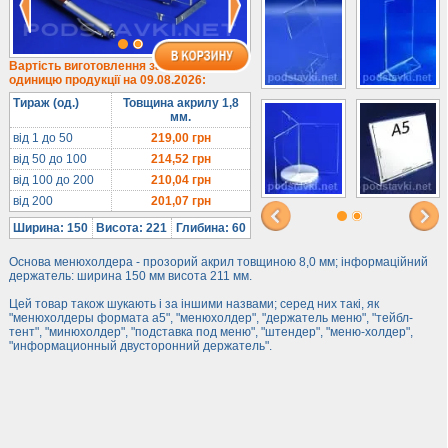
Під євробуклет
Під мобільні
Під біжутерію
Вартість виготовлення за
одиницю продукції на 09.08.2026:
Гірки та подіуми
Тираж (од.)
Товщина акрилу 1,8
Під косметику
мм.
Під солодке
від 1 до 50
219,00
грн
від 50 до 100
214,52
грн
Для хот-догів
від 100 до 200
210,04
грн
Лототрони
від 200
201,07
грн
Ящики з акрилу
Ширина: 150
Висота: 221
Глибина: 60
Цінники
Основа менюхолдера - прозорий акрил товщиною 8,0 мм; інформаційний
Засоби захисту
держатель: ширина 150 мм висота 211 мм.
Інформ. стенди
Цей товар також шукають і за іншими назвами; серед них такі, як
"менюхолдеры формата а5", "менюхолдер", "держатель меню", "тейбл-
тент", "минюхолдер", "подставка под меню", "штендер", "меню-холдер",
Підлогові стійки
"информационный двусторонний держатель".