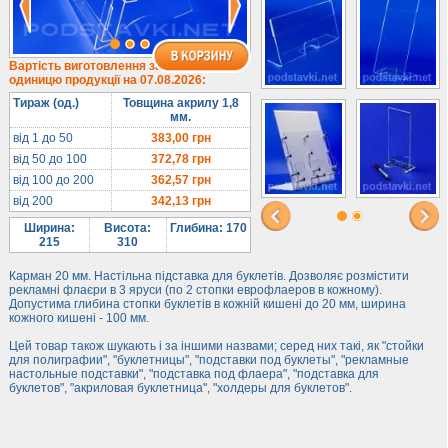
Під євробуклет
Під мобільні
Під біжутерію
Вартість виготовлення за
одиницю продукції на 07.08.2026:
Гірки та подіуми
Тираж (од.)
Товщина акрилу 1,8
Під косметику
мм.
Під солодке
від 1 до 50
383,00
грн
від 50 до 100
372,78
грн
Для хот-догів
від 100 до 200
362,57
грн
Лототрони
від 200
342,13
грн
Ящики з акрилу
Ширина:
Висота:
Глибина: 170
Цінники
215
310
Засоби захисту
Карман 20 мм. Настільна підставка для буклетів. Дозволяє розмістити
рекламні флаєри в 3 яруси (по 2 стопки еврофлаеров в кожному).
Інформ. стенди
Допустима глибина стопки буклетів в кожній кишені до 20 мм, ширина
кожного кишені - 100 мм.
Підлогові стійки
Цей товар також шукають і за іншими назвами; серед них такі, як "стойки
для полиграфии", "буклетницы", "подставки под буклеты", "рекламные
настольные подставки", "подставка под флаера", "подставка для
буклетов", "акриловая буклетница", "холдеры для буклетов".