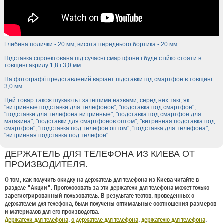
Глибина полички - 20 мм, висота переднього бортика - 20 мм.
Підставка спроектована під сучасні смартфони і буде стійко стояти в
товщині акрилу 1,8 і 3,0 мм.
На фотографії представлений варіант підставки під смартфон в товщині
3,0 мм.
Цей товар також шукають і за іншими назвами; серед них такі, як
"витринные подставки для телефонов", "подставка под смартфон",
"подставки для телефона витринные", "подставка под смартфон для
магазина", "подставки для смартфонов оптом", "витринная подставка под
смартфон", "подставка под телефон оптом", "подставка для телефона",
"витринная подставка под телефон".
ДЕРЖАТЕЛЬ ДЛЯ ТЕЛЕФОНА ИЗ КИЕВА ОТ
ПРОИЗВОДИТЕЛЯ.
О том, как получить скидку на держатель для телефона из Киева читайте в
разделе "Акции". Проголосовать за эти держатели для телефона может только
зарегистрированный пользователь. В результате тестов, проведенных с
держателем для телефона, были получены оптимальные соотношения размеров
и материалов для его производства.
Держатели для телефона
,
о держателе для телефона
,
держателю для телефона
,