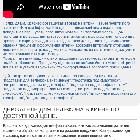
Полка 20 мм. Красиво розташувати товар на вітрині і забезпечити його
всією необхідною інформацією одна з найважливіших завдань, яке
доводиться вирішувати власникам магазинів і торгових мереж. Щоб
полегшити це завдання, ми створили унікальну підставку для телефонів з
прозорого акрилу з додатковою підставкою для цінника. Це комплексне
рішення проблеми оформлення вітрини дозволяє витримати стриманий
діловий стиль і при цьому домогтися максимальної естетичності, залучити
якомога більшу увагу до товару.
Форма підставки максимально продумана і дозволяє встановити телефон
надійно і безпечно. При цьому підставка не займає багато місця в вітрині і
добре вписується в будь-який стиль оформлення торгового приміщення.
Цей товар також шукають і за іншими назвами; серед них такі, як
"подставки для телефона витринные", "подставка под смартфон",
"витринная подставка под телефон", "подставка под телефон оптом",
"подставка под смартфон для магазина", "витринная подставка под
смартфон", "подставки для смартфонов оптом", "витринные подставки для
телефонов", "подставка для телефона".
ДЕРЖАТЕЛЬ ДЛЯ ТЕЛЕФОНА В КИЕВЕ ПО
ДОСТУПНОЙ ЦЕНЕ.
Креативный держатель для телефона в Киеве или как сказывается развитие
технологий обработки материалов на дизайне продукции. Все держатели для
телефона, изготовленные нашей компанией, имеют неоспоримые