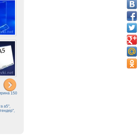
ирина 150
а а5",
тендер",