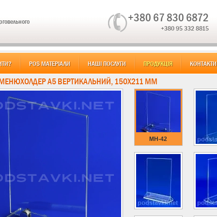
+380 67 830 6872
орговельного
+380 95 332 8815
ИТИ?
POS МАТЕРІАЛИ
НАШІ ПОСЛУГИ
ПРОДУКЦІЯ
КОНТАКТИ
 МЕНЮХОЛДЕР А5 ВЕРТИКАЛЬНИЙ, 150Х211 ММ
MH-42