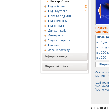
Під євробуклет
Під мобільні
Під біжутерію
Гірки та подіуми
Під косметику
Під солодке
Вартість
Для хот-догів
одиницю п
Лототрони
Тираж (о
Ящики з акрилу
від 1 до 
Цінники
від 50 до
Засоби захисту
від 100 
Інформ. стенди
від 200
Ширин
Підлогові стійки
Основа м
мм висота
Цей товар
"менюхолд
"меню-хо
ДЕРЖАТ