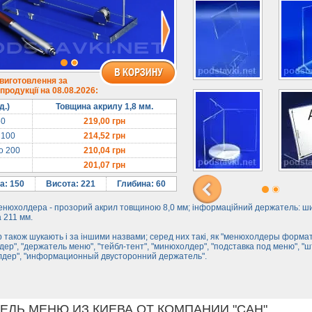
 виготовлення за
родукції на 08.08.2026:
д.)
Товщина акрилу 1,8 мм.
50
219,00
грн
 100
214,52
грн
до 200
210,04
грн
201,07
грн
а: 150
Висота: 221
Глибина: 60
енюхолдера - прозорий акрил товщиною 8,0 мм; інформаційний держатель: ш
 211 мм.
 також шукають і за іншими назвами; серед них такі, як "менюхолдеры формат
ер", "держатель меню", "тейбл-тент", "минюхолдер", "подставка под меню", "ш
лдер", "информационный двусторонний держатель".
ЕЛЬ МЕНЮ ИЗ КИЕВА ОТ КОМПАНИИ "САН".