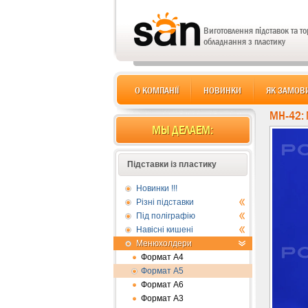
Виготовлення підставок та т
обладнання з пластику
О КОМПАНІЇ
НОВИНКИ
ЯК ЗАМОВ
MH-42:
МЫ ДЕЛАЕМ:
Підставки із пластику
Новинки !!!
Різні підставки
Під поліграфію
Навісні кишені
Менюхолдери
Формат А4
Формат А5
Формат А6
Формат А3