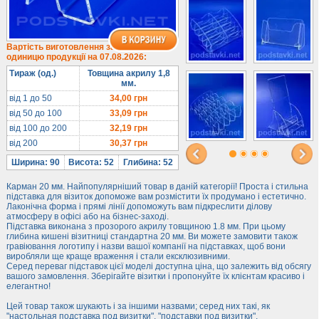
1/3 формату А4
Комбіновані
Навісні кишені
Вартість виготовлення за
одиницю продукції на 07.08.2026:
Менюхолдери
Тираж (од.)
Товщина акрилу 1,8
Під мобільні
мм.
Під біжутерію
від 1 до 50
34,00
грн
від 50 до 100
33,09
грн
Гірки та подіуми
від 100 до 200
32,19
грн
Під косметику
від 200
30,37
грн
Під солодке
Ширина: 90
Висота: 52
Глибина: 52
Для хот-догів
Карман 20 мм. Найпопулярніший товар в даній категорії! Проста і стильна
Лототрони
підставка для візиток допоможе вам розмістити їх продумано і естетично.
Лаконічна форма і прямі лінії допоможуть вам підкреслити ділову
Ящики з акрилу
атмосферу в офісі або на бізнес-заході.
Підставка виконана з прозорого акрилу товщиною 1.8 мм. При цьому
Цінники
глибина кишені візитниці стандартна 20 мм. Ви можете замовити також
Засоби захисту
гравіювання логотипу і назви вашої компанії на підставках, щоб вони
виробляли ще краще враження і стали ексклюзивними.
Серед переваг підставок цієї моделі доступна ціна, що залежить від обсягу
Інформ. стенди
вашого замовлення. Зберігайте візитки і пропонуйте їх клієнтам красиво і
елегантно!
Підлогові стійки
Цей товар також шукають і за іншими назвами; серед них такі, як
"настольная подставка под визитки", "подставки под визитки".