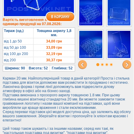
1/3 формату А4
Комбіновані
Навісні кишені
Вартість виготовлення за
одиницю продукції на 07.08.2026:
Менюхолдери
Тираж (од.)
Товщина акрилу 1,8
Під мобільні
мм.
Під біжутерію
від 1 до 50
34,00
грн
від 50 до 100
33,09
грн
Гірки та подіуми
від 100 до 200
32,19
грн
Під косметику
від 200
30,37
грн
Під солодке
Ширина: 90
Висота: 52
Глибина: 52
Для хот-догів
Карман 20 мм. Найпопулярніший товар в даній категорії! Проста і стильна
Лототрони
підставка для візиток допоможе вам розмістити їх продумано і естетично.
Лаконічна форма і прямі лінії допоможуть вам підкреслити ділову
Ящики з акрилу
атмосферу в офісі або на бізнес-заході.
Підставка виконана з прозорого акрилу товщиною 1.8 мм. При цьому
Цінники
глибина кишені візитниці стандартна 20 мм. Ви можете замовити також
Засоби захисту
гравіювання логотипу і назви вашої компанії на підставках, щоб вони
виробляли ще краще враження і стали ексклюзивними.
Серед переваг підставок цієї моделі доступна ціна, що залежить від обсягу
Інформ. стенди
вашого замовлення. Зберігайте візитки і пропонуйте їх клієнтам красиво і
елегантно!
Підлогові стійки
Цей товар також шукають і за іншими назвами; серед них такі, як
"настольная подставка под визитки", "подставки под визитки".