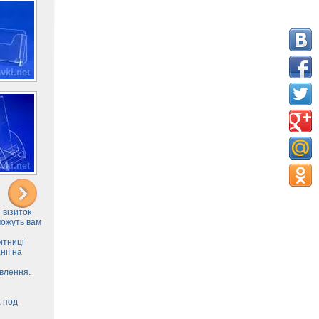
 візиток
можуть вам
итниці
нії на
овлення.
а под