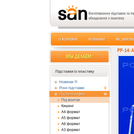
Виготовлення підставок та т
обладнання з пластику
О КОМПАНІЇ
НОВИНКИ
ЯК ЗАМОВ
PP-14: 
МЫ ДЕЛАЕМ:
Підставки із пластику
Новинки !!!
Різні підставки
Під поліграфію
Під візитки
Кишені
А4 формат
А5 формат
А6 формат
А3 формат