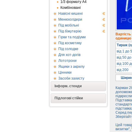
1/3 формату А4
Комбіновані
Навісні кишені
Менюхолдери
Під мобільні
Під біжутерію
Вартість
Гірки та подіуми
одиницю п
Під косметику
Тираж (о
Під солодке
від 1 до 
Для хот-догів
від 50 до
Лототрони
від 100 
Ящики з акрилу
від 200
Цінники
Ширин
Засоби захисту
Інформ. стенди
Карман 20
допоможе 
підкресли
Підлогові стійки
Підставка
стандартн
підставка
Серед пер
Зберігайт
Цей товар
визитки",