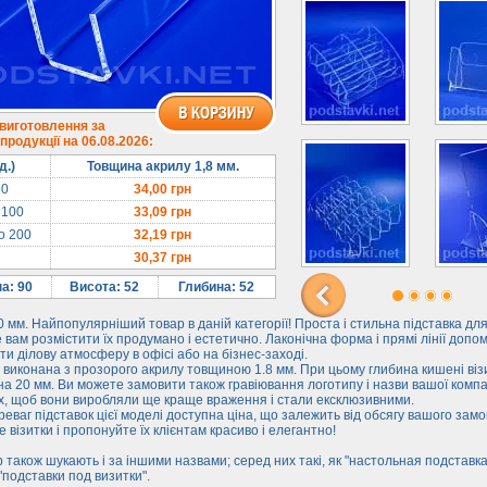
 виготовлення за
родукції на 06.08.2026:
д.)
Товщина акрилу 1,8 мм.
50
34,00
грн
 100
33,09
грн
до 200
32,19
грн
30,37
грн
а: 90
Висота: 52
Глибина: 52
 мм. Найпопулярніший товар в даній категорії! Проста і стильна підставка для
вам розмістити їх продумано і естетично. Лаконічна форма і прямі лінії допо
ти ділову атмосферу в офісі або на бізнес-заході.
 виконана з прозорого акрилу товщиною 1.8 мм. При цьому глибина кишені віз
а 20 мм. Ви можете замовити також гравіювання логотипу і назви вашої компа
х, щоб вони виробляли ще краще враження і стали ексклюзивними.
еваг підставок цієї моделі доступна ціна, що залежить від обсягу вашого зам
е візитки і пропонуйте їх клієнтам красиво і елегантно!
 також шукають і за іншими назвами; серед них такі, як "настольная подставк
 "подставки под визитки".