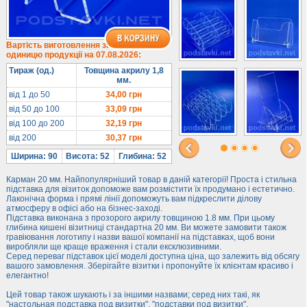
1/3 формату А4
Комбіновані
Навісні кишені
Вартість виготовлення за
одиницю продукції на 07.08.2026:
Менюхолдери
Тираж (од.)
Товщина акрилу 1,8
Під мобільні
мм.
Під біжутерію
від 1 до 50
34,00
грн
від 50 до 100
33,09
грн
Гірки та подіуми
від 100 до 200
32,19
грн
Під косметику
від 200
30,37
грн
Під солодке
Ширина: 90
Висота: 52
Глибина: 52
Для хот-догів
Карман 20 мм. Найпопулярніший товар в даній категорії! Проста і стильна
Лототрони
підставка для візиток допоможе вам розмістити їх продумано і естетично.
Лаконічна форма і прямі лінії допоможуть вам підкреслити ділову
Ящики з акрилу
атмосферу в офісі або на бізнес-заході.
Підставка виконана з прозорого акрилу товщиною 1.8 мм. При цьому
Цінники
глибина кишені візитниці стандартна 20 мм. Ви можете замовити також
Засоби захисту
гравіювання логотипу і назви вашої компанії на підставках, щоб вони
виробляли ще краще враження і стали ексклюзивними.
Серед переваг підставок цієї моделі доступна ціна, що залежить від обсягу
Інформ. стенди
вашого замовлення. Зберігайте візитки і пропонуйте їх клієнтам красиво і
елегантно!
Підлогові стійки
Цей товар також шукають і за іншими назвами; серед них такі, як
"настольная подставка под визитки", "подставки под визитки".