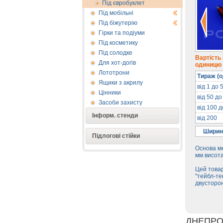
Під євробуклет
Під мобільні
Під біжутерію
Гірки та подіуми
Під косметику
Під солодке
Вартість
Для хот-догів
одиницю п
Лототрони
Тираж (о
Ящики з акрилу
від 1 до 
Цінники
від 50 до
Засоби захисту
від 100 
Інформ. стенди
від 200
Ширин
Підлогові стійки
Основа м
мм висота
Цей товар
"тейбл-те
двусторо
ДНЕПРО