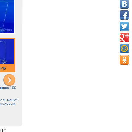
-46
ирина 100
тель меню",
мационный
НЕ.