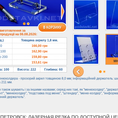
 виготовлення за
родукції на 06.08.2026:
д.)
Товщина акрилу 1,8 мм.
50
166,00
грн
 100
162,90
грн
до 200
159,80
грн
MH
153,61
грн
а: 100
Висота: 222
Глибина: 60
енюхолдера - прозорий акрил товщиною 8,0 мм; інформаційний держатель: ш
 211 мм.
 також шукають і за іншими назвами; серед них такі, як "менюхолдер", "держа
нт", "минюхолдер", "подставка под меню", "штендер", "меню-холдер", "инфор
нний держатель".
ПЕТРОВСК: ЛАЗЕРНАЯ РЕЗКА ПО ДОСТУПНОЙ ЦЕ