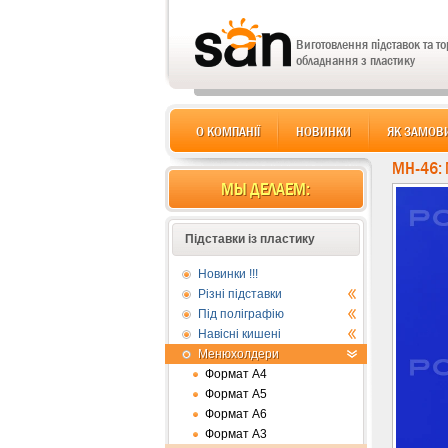
Виготовлення підставок та т
обладнання з пластику
О КОМПАНІЇ
НОВИНКИ
ЯК ЗАМОВ
MH-46:
МЫ ДЕЛАЕМ:
Підставки із пластику
Новинки !!!
Різні підставки
Під поліграфію
Навісні кишені
Менюхолдери
Формат А4
Формат А5
Формат А6
Формат А3