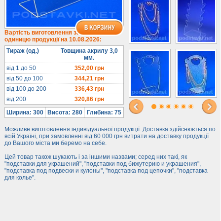
Під браслети
Під кільця
Прозорі
Вартість виготовлення за
одиницю продукції на 10.08.2026:
Матові
Тираж (од.)
Товщина акрилу 3,0
Гірки та подіуми
мм.
Під косметику
від 1 до 50
352,00
грн
від 50 до 100
344,21
грн
Під солодке
від 100 до 200
336,43
грн
Для хот-догів
від 200
320,86
грн
Лототрони
Ширина: 300
Висота: 280
Глибина: 75
Ящики з акрилу
Можливе виготовлення індивідуальної продукції. Доставка здійснюється по
Цінники
всій Україні, при замовленні від 60 000 грн витрати на доставку продукції
до Вашого міста ми беремо на себе.
Засоби захисту
Цей товар також шукають і за іншими назвами; серед них такі, як
Інформ. стенди
"подставки для украшений", "подставки под бижутерию и украшения",
"подставка под подвески и кулоны", "подставка под цепочки", "подставка
для колье".
Підлогові стійки