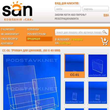
ВХІД ДЛЯ КЛІЄНТІВ:
ЗАБУЛИ ЛОГІН АБО ПАРОЛЬ?
РЕЄСТРАЦІЯ КЛІЄНТА
КОМПАНІЯ «САН»
О КОМПАНІЇ
НОВИНКИ
МЫ ДЕЛАЕМ:
ЯК ЗАМОВИТИ?
POS МАТЕРІАЛИ
НАШІ ПОСЛУГИ
ПРОДУКЦІЯ
В КОШИКУ:
0 товарів
НА
0,00 грн
КОНТАКТИ
Підставки із пластику
CC-01: ТРИМАЧ ДЛЯ ЦІННИКІВ, (60 Х 40 ММ)
Новинки !!!
Різні підставки
Під поліграфію
Навісні кишені
CC-01
Менюхолдери
Під мобільні
Під біжутерію
Гірки та подіуми
Під косметику