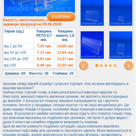
Під солодке
Для хот-догів
Лототрони
Вартість виготовлення за
одиницю продукції на 09.08.2026:
Ящики з акрилу
Тираж (од.)
Товщина
Товщина
Цінники
PETG 0,7
акрилу 1,8
мм.
мм.
Засоби захисту
від 1 до 50
7,35
грн
14,00
грн
Інформ. стенди
від 50 до 100
7,13
грн
13,64
грн
від 100 до 200
6,91
грн
13,27
грн
Підлогові стійки
від 200
6,48
грн
12,55
грн
Ширина: 60
Висота: 38
Глибина: 25
Цінники невід`ємний атрибут сучасної торгівлі. Але як вони виглядають в
вашому магазині?
Найчастіше торгові точки, в яких реалізуються ювелірні вироби та
біжутерія, використовують маленькі цінники, які кріплять безпосередньо
до виробів. У результаті покупці змушені напружувати зір і крутити
головою, питати у продавця, скільки коштує та чи інша вподобана річ. Це
дуже нервує обидві сторони, особливо якщо покупців в магазині зібралося
кілька. В результаті майже напевно всі вони підуть без покупок тільки тому,
що власники магазину не подбали про цінниках, які були б добре видно і
дали б клієнтам спокійно обдумати можливість покупки.
Щоб ви могли уникнути подібних ситуацій, наша компанія виробляє
спеціальні підставки для цінників із прозорого акрилу. Вони виконуються в
різному розмірі, добре вписуються в стилістику вітрини і дозволяють