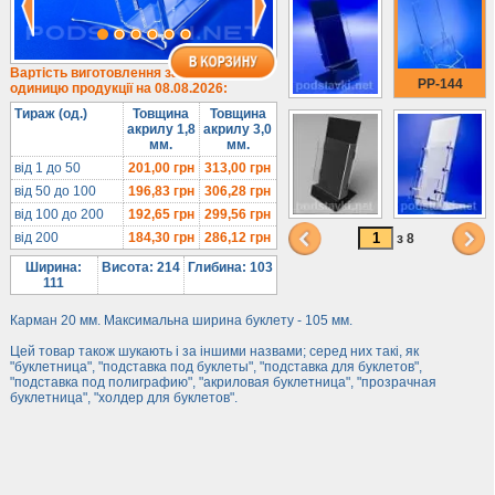
1/3 формату А4
Комбіновані
Навісні кишені
Вартість виготовлення за
PP-144
одиницю продукції на 08.08.2026:
Менюхолдери
Тираж (од.)
Товщина
Товщина
Під мобільні
акрилу 1,8
акрилу 3,0
мм.
мм.
Під біжутерію
від 1 до 50
201,00
грн
313,00
грн
Гірки та подіуми
від 50 до 100
196,83
грн
306,28
грн
Під косметику
від 100 до 200
192,65
грн
299,56
грн
від 200
184,30
грн
286,12
грн
Під солодке
з 8
Для хот-догів
Ширина:
Висота: 214
Глибина: 103
111
Лототрони
Карман 20 мм. Максимальна ширина буклету - 105 мм.
Ящики з акрилу
Цей товар також шукають і за іншими назвами; серед них такі, як
Цінники
"буклетница", "подставка под буклеты", "подставка для буклетов",
Засоби захисту
"подставка под полиграфию", "акриловая буклетница", "прозрачная
буклетница", "холдер для буклетов".
Інформ. стенди
Підлогові стійки