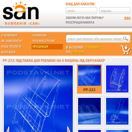
ВХІД ДЛЯ КЛІЄНТІВ:
ЗАБУЛИ ЛОГІН АБО ПАРОЛЬ?
РЕЄСТРАЦІЯ КЛІЄНТА
КОМПАНІЯ «САН»
О КОМПАНІЇ
НОВИНКИ
МЫ ДЕЛАЕМ:
ЯК ЗАМОВИТИ?
POS МАТЕРІАЛИ
НАШІ ПОСЛУГИ
ПРОДУКЦІЯ
В КОШИКУ:
0 товарів
НА
0,00 грн
КОНТАКТИ
Підставки із пластику
PP-223: ПІДСТАВКА ДЛЯ РЕКЛАМИ НА 6 КИШЕНЬ ПІД ЄВРОФЛАЄР
Новинки !!!
Різні підставки
Під поліграфію
Під візитки
PP-223
Кишені
А4 формат
А5 формат
А6 формат
А3 формат