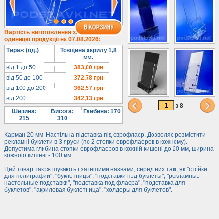
1/3 формату А4
Комбіновані
Навісні кишені
Вартість виготовлення за
одиницю продукції на 07.08.2026:
Менюхолдери
Тираж (од.)
Товщина акрилу 1,8
Під мобільні
мм.
Під біжутерію
від 1 до 50
383,00
грн
від 50 до 100
372,78
грн
Гірки та подіуми
від 100 до 200
362,57
грн
Під косметику
від 200
342,13
грн
Під солодке
з 8
Ширина:
Висота:
Глибина: 170
Для хот-догів
215
310
Лототрони
Карман 20 мм. Настільна підставка під єврофлаєр. Дозволяє розмістити
рекламні буклети в 3 яруси (по 2 стопки еврофлаеров в кожному).
Ящики з акрилу
Допустима глибина стопки еврофлаеров в кожній кишені до 20 мм, ширина
кожного кишені - 100 мм.
Цінники
Засоби захисту
Цей товар також шукають і за іншими назвами; серед них такі, як "стойки
для полиграфии", "буклетницы", "подставки под буклеты", "рекламные
настольные подставки", "подставка под флаера", "подставка для
Інформ. стенди
буклетов", "акриловая буклетница", "холдеры для буклетов".
Підлогові стійки