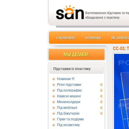
Виготовлення підставок та т
обладнання з пластику
О КОМПАНІЇ
НОВИНКИ
ЯК ЗАМОВ
CC-01: 
МЫ ДЕЛАЕМ:
Підставки із пластику
Новинки !!!
Різні підставки
Під поліграфію
Навісні кишені
Менюхолдери
Під мобільні
Під біжутерію
Гірки та подіуми
Під косметику