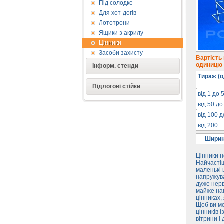
Під солодке
Для хот-догів
Лототрони
Ящики з акрилу
Цінники
Засоби захисту
Вартість
одиницю п
Інформ. стенди
Тираж (о
Підлогові стійки
від 1 до 
від 50 до
від 100 
від 200
Ширин
Цінники н
Найчастіш
маленькі 
напружува
дуже нерв
майже нап
цінниках,
Щоб ви мо
цінників 
вітрини і