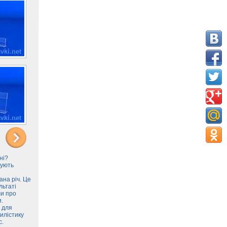
ні?
вують
ана річ. Це
льтаті
ли про
и.
 для
тилістику
с.