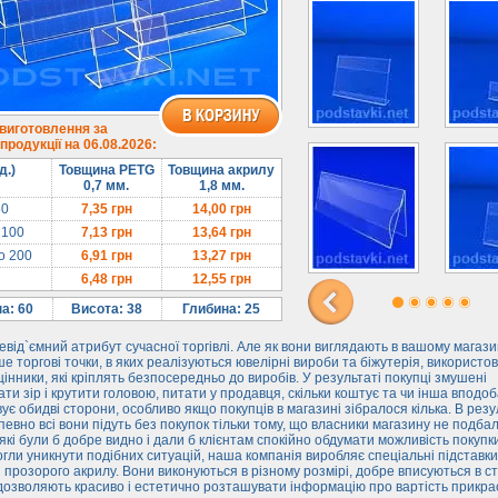
 виготовлення за
родукції на 06.08.2026:
д.)
Товщина PETG
Товщина акрилу
0,7 мм.
1,8 мм.
50
7,35
грн
14,00
грн
 100
7,13
грн
13,64
грн
до 200
6,91
грн
13,27
грн
6,48
грн
12,55
грн
а: 60
Висота: 38
Глибина: 25
евід`ємний атрибут сучасної торгівлі. Але як вони виглядають в вашому магази
е торгові точки, в яких реалізуються ювелірні вироби та біжутерія, використо
цінники, які кріплять безпосередньо до виробів. У результаті покупці змушені
ти зір і крутити головою, питати у продавця, скільки коштує та чи інша вподоб
ує обидві сторони, особливо якщо покупців в магазині зібралося кілька. В резу
евно всі вони підуть без покупок тільки тому, що власники магазину не подба
 які були б добре видно і дали б клієнтам спокійно обдумати можливість покупк
гли уникнути подібних ситуацій, наша компанія виробляє спеціальні підставки
із прозорого акрилу. Вони виконуються в різному розмірі, добре вписуються в с
 дозволяють красиво і естетично розташувати інформацію про вартість прикра