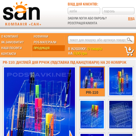
ВХІД ДЛЯ КЛІЄНТІВ:
ЗАБУЛИ ЛОГІН АБО ПАРОЛЬ?
РЕЄСТРАЦІЯ КЛІЄНТА
КОМПАНІЯ «САН»
О КОМПАНІЇ
НОВИНКИ
МЫ ДЕЛАЕМ:
ЯК ЗАМОВИТИ?
POS МАТЕРІАЛИ
НАШІ ПОСЛУГИ
ПРОДУКЦІЯ
В КОШИКУ:
0 товарів
НА
0,00 грн
КОНТАКТИ
Підставки із пластику
PR-110: ДИСПЛЕЙ ДЛЯ РУЧОК (ПІДСТАВКА ПІД КАНЦТОВАРИ) НА 20 КОМІРОК
Новинки !!!
Різні підставки
Гірки та подіуми
Під канцтовари
PR-110
Інші
Ящики з акрилу
Гірки для гель-лаку
Під морозиво
Для хот-догів