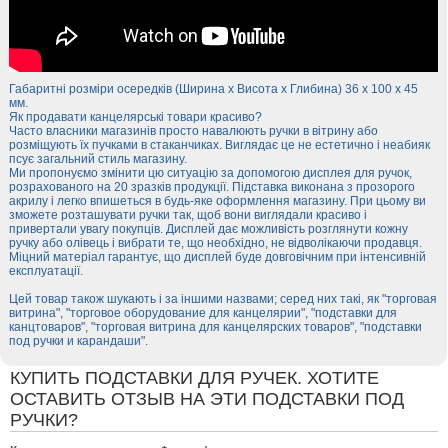
Габаритні розміри осередків (Ширина х Висота х Глибина) 36 х 100 х 45
мм.
Як продавати канцелярські товари красиво?
Часто власники магазинів просто навалюють ручки в вітрину або
розміщують їх пучками в стаканчиках. Виглядає це не естетично і неабияк
псує загальний стиль магазину.
Ми пропонуємо змінити цю ситуацію за допомогою дисплея для ручок,
розрахованого на 20 зразків продукції. Підставка виконана з прозорого
акрилу і легко впишеться в будь-яке оформлення магазину. При цьому ви
зможете розташувати ручки так, щоб вони виглядали красиво і
привертали увагу покупців. Дисплей дає можливість розглянути кожну
ручку або олівець і вибрати те, що необхідно, не відволікаючи продавця.
Міцний матеріал гарантує, що дисплей буде довговічним при інтенсивній
експлуатації.
Цей товар також шукають і за іншими назвами; серед них такі, як "торговая
витрина", "торговое оборудование для канцелярии", "подставки для
канцтоваров", "торговая витрина для канцелярских товаров", "подставки
под ручки и карандаши".
КУПИТЬ ПОДСТАВКИ ДЛЯ РУЧЕК. ХОТИТЕ
ОСТАВИТЬ ОТЗЫВ НА ЭТИ ПОДСТАВКИ ПОД
РУЧКИ?