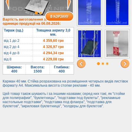
Вартість виготовлення за
одиницю продукції на 06.08.2026:
Тираж (од.)
Товщина акрилу 3,0
мм.
від 1 до 2
4 359,60
грн
від 2 до 4
4 326,97
грн
від 4 до 8
4 294,34
грн
від 8
4 229,08
грн
Ширина:
Висота:
Глибина:
400
1500
400
Карман 40 мм. Стійка розрахована на розміщення чотирьох видів листівок
формату А4. Максимальна висота стопки реклами - 40 мм.
Цей товар також шукають і за іншими назвами; серед них такі, як "стойки
для полиграфии", "буклетницы", "подставки под буклеты", "рекламные
настольные подставки", "подставка под флаера", "подставка для
буклетов", "акриловая буклетница", "холдеры для буклетов".