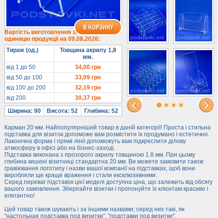
1/3 формату А4
Комбіновані
Навісні кишені
Вартість виготовлення за
одиницю продукції на 09.08.2026:
Менюхолдери
Тираж (од.)
Товщина акрилу 1,8
Під мобільні
мм.
Під біжутерію
від 1 до 50
34,00
грн
від 50 до 100
33,09
грн
Гірки та подіуми
від 100 до 200
32,19
грн
Під косметику
від 200
30,37
грн
Під солодке
Ширина: 90
Висота: 52
Глибина: 52
Для хот-догів
Карман 20 мм. Найпопулярніший товар в даній категорії! Проста і стильна
Лототрони
підставка для візиток допоможе вам розмістити їх продумано і естетично.
Лаконічна форма і прямі лінії допоможуть вам підкреслити ділову
Ящики з акрилу
атмосферу в офісі або на бізнес-заході.
Підставка виконана з прозорого акрилу товщиною 1.8 мм. При цьому
Цінники
глибина кишені візитниці стандартна 20 мм. Ви можете замовити також
Засоби захисту
гравіювання логотипу і назви вашої компанії на підставках, щоб вони
виробляли ще краще враження і стали ексклюзивними.
Серед переваг підставок цієї моделі доступна ціна, що залежить від обсягу
Інформ. стенди
вашого замовлення. Зберігайте візитки і пропонуйте їх клієнтам красиво і
елегантно!
Підлогові стійки
Цей товар також шукають і за іншими назвами; серед них такі, як
"настольная подставка под визитки", "подставки под визитки".