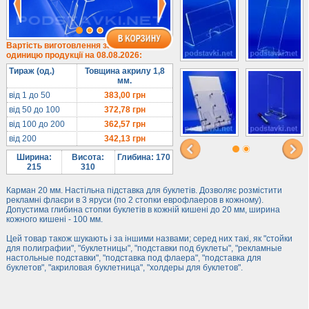
Під євробуклет
Під мобільні
Під біжутерію
Вартість виготовлення за
одиницю продукції на 08.08.2026:
Гірки та подіуми
Тираж (од.)
Товщина акрилу 1,8
Під косметику
мм.
Під солодке
від 1 до 50
383,00
грн
від 50 до 100
372,78
грн
Для хот-догів
від 100 до 200
362,57
грн
Лототрони
від 200
342,13
грн
Ящики з акрилу
Ширина:
Висота:
Глибина: 170
Цінники
215
310
Засоби захисту
Карман 20 мм. Настільна підставка для буклетів. Дозволяє розмістити
рекламні флаєри в 3 яруси (по 2 стопки еврофлаеров в кожному).
Інформ. стенди
Допустима глибина стопки буклетів в кожній кишені до 20 мм, ширина
кожного кишені - 100 мм.
Підлогові стійки
Цей товар також шукають і за іншими назвами; серед них такі, як "стойки
для полиграфии", "буклетницы", "подставки под буклеты", "рекламные
настольные подставки", "подставка под флаера", "подставка для
буклетов", "акриловая буклетница", "холдеры для буклетов".