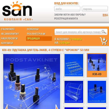
ВХІД ДЛЯ КЛІЄНТІВ:
ЗАБУЛИ ЛОГІН АБО ПАРОЛЬ?
РЕЄСТРАЦІЯ КЛІЄНТА
КОМПАНІЯ «САН»
О КОМПАНІЇ
НОВИНКИ
МЫ ДЕЛАЕМ:
ЯК ЗАМОВИТИ?
POS МАТЕРІАЛИ
НАШІ ПОСЛУГИ
ПРОДУКЦІЯ
В КОШИКУ:
0 товарів
НА
0,00 грн
КОНТАКТИ
Підставки із пластику
KM-49: ПІДСТАВКА ДЛЯ ГЕЛЬ-ЛАКІВ, 4 СТУПЕНІ C "КРОКОМ" 50 ММ
Новинки !!!
Різні підставки
Під поліграфію
Навісні кишені
KM-49
Менюхолдери
Під мобільні
Під біжутерію
Гірки та подіуми
Під косметику