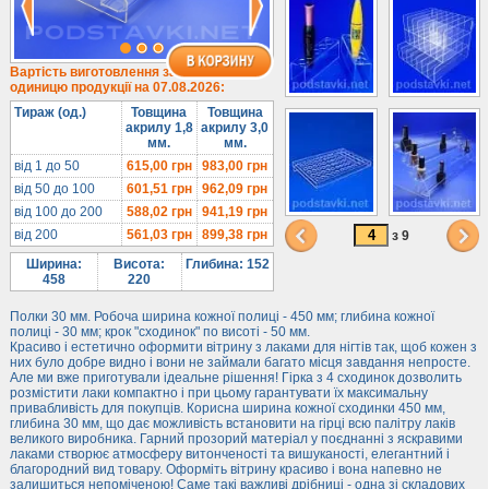
Під солодке
Для хот-догів
Лототрони
Вартість виготовлення за
одиницю продукції на 07.08.2026:
Ящики з акрилу
Тираж (од.)
Товщина
Товщина
Цінники
акрилу 1,8
акрилу 3,0
мм.
мм.
Засоби захисту
від 1 до 50
615,00
грн
983,00
грн
Інформ. стенди
від 50 до 100
601,51
грн
962,09
грн
від 100 до 200
588,02
грн
941,19
грн
Підлогові стійки
від 200
561,03
грн
899,38
грн
з 9
Ширина:
Висота:
Глибина: 152
458
220
Полки 30 мм. Робоча ширина кожної полиці - 450 мм; глибина кожної
полиці - 30 мм; крок "сходинок" по висоті - 50 мм.
Красиво і естетично оформити вітрину з лаками для нігтів так, щоб кожен з
них було добре видно і вони не займали багато місця завдання непросте.
Але ми вже приготували ідеальне рішення! Гірка з 4 сходинок дозволить
розмістити лаки компактно і при цьому гарантувати їх максимальну
привабливість для покупців. Корисна ширина кожної сходинки 450 мм,
глибина 30 мм, що дає можливість встановити на гірці всю палітру лаків
великого виробника. Гарний прозорий матеріал у поєднанні з яскравими
лаками створює атмосферу витонченості та вишуканості, елегантний і
благородний вид товару. Оформіть вітрину красиво і вона напевно не
залишиться непоміченою! Саме такі важливі дрібниці - одна зі складових