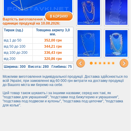
Під браслети
Під кільця
Прозорі
Вартість виготовлення за
одиницю продукції на 10.08.2026:
Матові
Тираж (од.)
Товщина акрилу 3,0
Гірки та подіуми
мм.
Під косметику
від 1 до 50
352,00
грн
від 50 до 100
344,21
грн
Під солодке
від 100 до 200
336,43
грн
Для хот-догів
від 200
320,86
грн
Лототрони
Ширина: 300
Висота: 280
Глибина: 75
Ящики з акрилу
Можливе виготовлення індивідуальної продукції. Доставка здійснюється по
Цінники
всій Україні, при замовленні від 60 000 грн витрати на доставку продукції
до Вашого міста ми беремо на себе.
Засоби захисту
Цей товар також шукають і за іншими назвами; серед них такі, як
Інформ. стенди
"подставки для украшений", "подставки под бижутерию и украшения",
"подставка под подвески и кулоны", "подставка под цепочки", "подставка
для колье".
Підлогові стійки