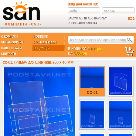
ВХІД ДЛЯ КЛІЄНТІВ:
ЗАБУЛИ ЛОГІН АБО ПАРОЛЬ?
РЕЄСТРАЦІЯ КЛІЄНТА
КОМПАНІЯ «САН»
О КОМПАНІЇ
НОВИНКИ
МЫ ДЕЛАЕМ:
ЯК ЗАМОВИТИ?
POS МАТЕРІАЛИ
НАШІ ПОСЛУГИ
ПРОДУКЦІЯ
В КОШИКУ:
0 товарів
НА
0,00 грн
КОНТАКТИ
Підставки із пластику
CC-01: ТРИМАЧ ДЛЯ ЦІННИКІВ, (60 Х 40 ММ)
Новинки !!!
Різні підставки
Під поліграфію
Навісні кишені
CC-01
Менюхолдери
Під мобільні
Під біжутерію
Гірки та подіуми
Під косметику