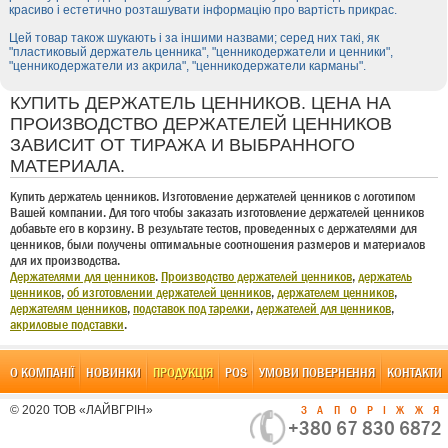
красиво і естетично розташувати інформацію про вартість прикрас.
Цей товар також шукають і за іншими назвами; серед них такі, як
"пластиковый держатель ценника", "ценникодержатели и ценники",
"ценникодержатели из акрила", "ценникодержатели карманы".
КУПИТЬ ДЕРЖАТЕЛЬ ЦЕННИКОВ. ЦЕНА НА
ПРОИЗВОДСТВО ДЕРЖАТЕЛЕЙ ЦЕННИКОВ
ЗАВИСИТ ОТ ТИРАЖА И ВЫБРАННОГО
МАТЕРИАЛА.
Купить держатель ценников. Изготовление держателей ценников с логотипом
Вашей компании. Для того чтобы заказать изготовление держателей ценников
добавьте его в корзину. В результате тестов, проведенных с держателями для
ценников, были получены оптимальные соотношения размеров и материалов
для их производства.
Держателями для ценников
.
Производство держателей ценников
,
держатель
ценников
,
об изготовлении держателей ценников
,
держателем ценников
,
держателям ценников
,
подставок под тарелки
,
держателей для ценников
,
акриловые подставки
.
О КОМПАНІЇ
НОВИНКИ
ПРОДУКЦІЯ
POS
УМОВИ ПОВЕРНЕННЯ
КОНТАКТИ
© 2020 ТОВ «ЛАЙВГРІН»
ЗАПОРІЖЖ
+380 67 830 6872