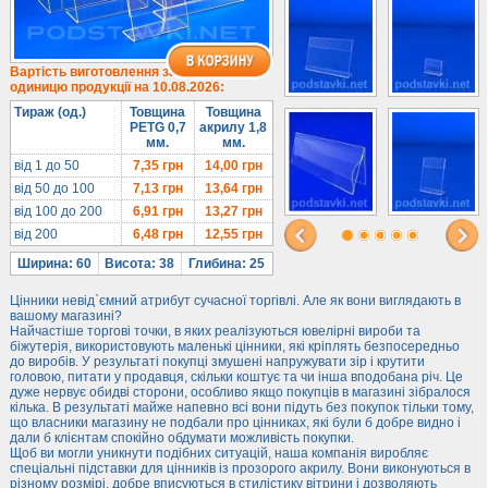
Під солодке
Для хот-догів
Лототрони
Вартість виготовлення за
одиницю продукції на 10.08.2026:
Ящики з акрилу
Тираж (од.)
Товщина
Товщина
Цінники
PETG 0,7
акрилу 1,8
мм.
мм.
Засоби захисту
від 1 до 50
7,35
грн
14,00
грн
Інформ. стенди
від 50 до 100
7,13
грн
13,64
грн
від 100 до 200
6,91
грн
13,27
грн
Підлогові стійки
від 200
6,48
грн
12,55
грн
Ширина: 60
Висота: 38
Глибина: 25
Цінники невід`ємний атрибут сучасної торгівлі. Але як вони виглядають в
вашому магазині?
Найчастіше торгові точки, в яких реалізуються ювелірні вироби та
біжутерія, використовують маленькі цінники, які кріплять безпосередньо
до виробів. У результаті покупці змушені напружувати зір і крутити
головою, питати у продавця, скільки коштує та чи інша вподобана річ. Це
дуже нервує обидві сторони, особливо якщо покупців в магазині зібралося
кілька. В результаті майже напевно всі вони підуть без покупок тільки тому,
що власники магазину не подбали про цінниках, які були б добре видно і
дали б клієнтам спокійно обдумати можливість покупки.
Щоб ви могли уникнути подібних ситуацій, наша компанія виробляє
спеціальні підставки для цінників із прозорого акрилу. Вони виконуються в
різному розмірі, добре вписуються в стилістику вітрини і дозволяють