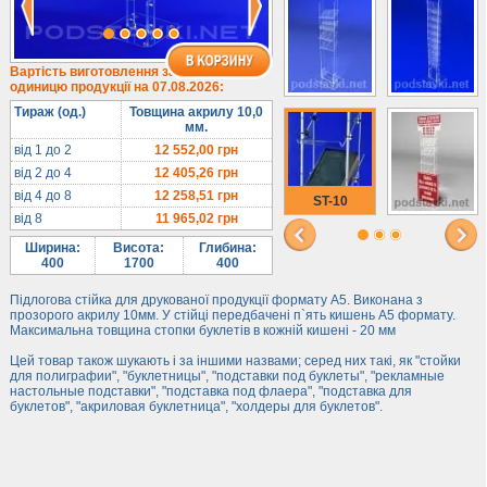
Вартість виготовлення за
одиницю продукції на 07.08.2026:
Тираж (од.)
Товщина акрилу 10,0
мм.
від 1 до 2
12 552,00
грн
від 2 до 4
12 405,26
грн
від 4 до 8
12 258,51
грн
ST-10
від 8
11 965,02
грн
Ширина:
Висота:
Глибина:
400
1700
400
Підлогова стійка для друкованої продукції формату А5. Виконана з
прозорого акрилу 10мм. У стійці передбачені п`ять кишень А5 формату.
Максимальна товщина стопки буклетів в кожній кишені - 20 мм
Цей товар також шукають і за іншими назвами; серед них такі, як "стойки
для полиграфии", "буклетницы", "подставки под буклеты", "рекламные
настольные подставки", "подставка под флаера", "подставка для
буклетов", "акриловая буклетница", "холдеры для буклетов".