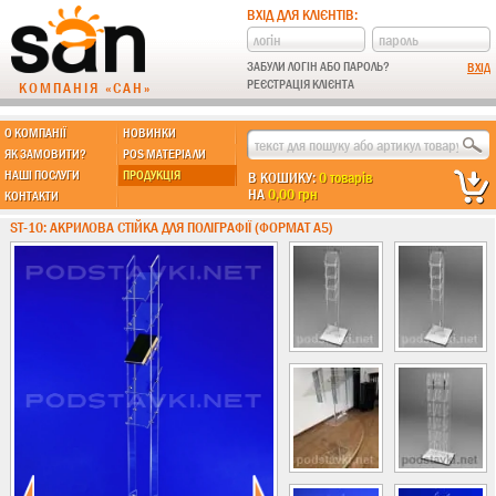
ВХІД ДЛЯ КЛІЄНТІВ:
ЗАБУЛИ ЛОГІН АБО ПАРОЛЬ?
РЕЄСТРАЦІЯ КЛІЄНТА
КОМПАНІЯ «САН»
О КОМПАНІЇ
НОВИНКИ
МЫ ДЕЛАЕМ:
ЯК ЗАМОВИТИ?
POS МАТЕРІАЛИ
НАШІ ПОСЛУГИ
ПРОДУКЦІЯ
В КОШИКУ:
0 товарів
НА
0,00 грн
КОНТАКТИ
Підставки із пластику
ST-10: АКРИЛОВА СТІЙКА ДЛЯ ПОЛІГРАФІЇ (ФОРМАТ А5)
Інформ. стенди
Підлогові стійки
Індивідуальні