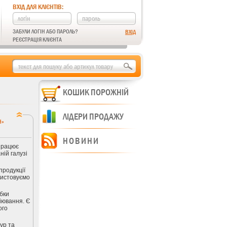
ВХІД ДЛЯ КЛІЄНТІВ:
ЗАБУЛИ ЛОГІН АБО ПАРОЛЬ?
РЕЄСТРАЦІЯ КЛІЄНТА
КОШИК ПОРОЖНІЙ
ЛІДЕРИ ПРОДАЖУ
Н»
НОВИНИ
працює
ній галузі
продукції
ристовуємо
бки
віювання. Є
ого
ур та