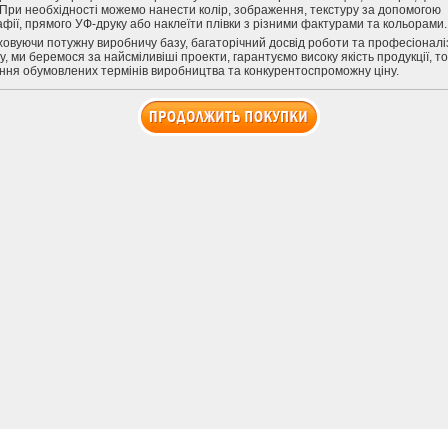
 При необхідності можемо нанести колір, зображення, текстуру за допомогою
фії, прямого УФ-друку або наклеїти плівки з різними фактурами та кольорами.
овуючи потужну виробничу базу, багаторічний досвід роботи та професіонал
у, ми беремося за найсміливіші проекти, гарантуємо високу якість продукції, т
ня обумовлених термінів виробництва та конкурентоспроможну ціну.