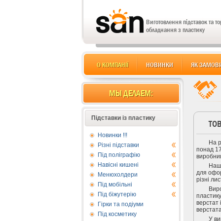
Виготовлення підставок та т
обладнання з пластику
О КОМПАНІЇ
НОВИНКИ
ЯК ЗАМОВ
МЫ ДЕЛАЕМ:
Підставки із пластику
ТОВ
Новинки !!!
На 
Різні підставки
понад 17
Під поліграфію
виробни
Навісні кишені
Наша
для офор
Менюхолдери
різні ли
Під мобільні
Вир
Під біжутерію
пластику
верстат 
Гірки та подіуми
верстат
Під косметику
У ви