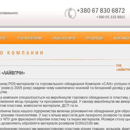
+380 67 830 6872
орговельного
+380 95 332 8815
ИТИ?
POS МАТЕРІАЛИ
НАШІ ПОСЛУГИ
ПРОДУКЦІЯ
КОНТАКТИ
О КОМПАНИИ
ТОВ
«ЛАЙВГРІ
 «ЛАЙВГРІН»
ринку POS матеріалів та торговельного обладнання Компанія «САН» успішно 
 років (з 2005 року) завдяки чому накопичено значний та безцінний досвід у да
цтва.
 компанія спеціалізується на виробництві торгового обладнання із пластику, 
млення місць продажу та просування брендів. У своєму виробництві ми вико
стові пластики, композитні матеріали, ДСП та ін.
обнича база нашого підприємства включає різноманітне обладнання для обро
 різними технологіями. У нас є кілька верстатів для лазерного розкрою та гра
із ЧПУ для фрезерної обробки пластику та інших матеріалів. Розміри столу ць
а дозволяють обробляти матеріали розміром 3100х2100 мм.
робничому процесі ми використовуємо пластики різних товщин, кольорів, факт