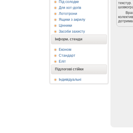
Під солодке
текстур.
шовкогра
Для хот-догів
Врах
Лототрони
колектив
Ящики з акрилу
дотриман
Цінники
Засоби захисту
Інформ. стенди
Економ
Стандарт
Еліт
Підлогові стійки
Індивідуальні