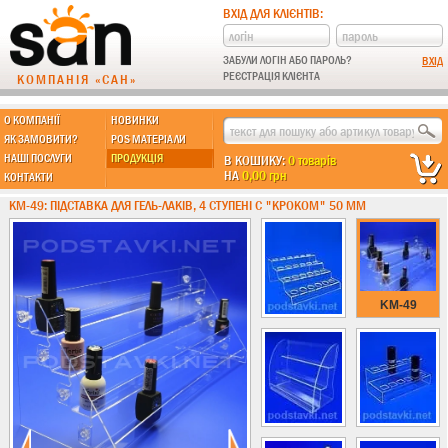
ВХІД ДЛЯ КЛІЄНТІВ:
ЗАБУЛИ ЛОГІН АБО ПАРОЛЬ?
РЕЄСТРАЦІЯ КЛІЄНТА
КОМПАНІЯ «САН»
О КОМПАНІЇ
НОВИНКИ
МЫ ДЕЛАЕМ:
ЯК ЗАМОВИТИ?
POS МАТЕРІАЛИ
НАШІ ПОСЛУГИ
ПРОДУКЦІЯ
В КОШИКУ:
0 товарів
НА
0,00 грн
КОНТАКТИ
Підставки із пластику
KM-49: ПІДСТАВКА ДЛЯ ГЕЛЬ-ЛАКІВ, 4 СТУПЕНІ C "КРОКОМ" 50 ММ
Новинки !!!
Різні підставки
Під поліграфію
Навісні кишені
KM-49
Менюхолдери
Під мобільні
Під біжутерію
Гірки та подіуми
Під косметику