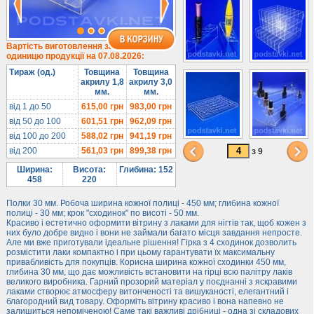
Під солодке
Для хот-догів
Лототрони
Вартість виготовлення за
одиницю продукції на 07.08.2026:
Ящики з акрилу
Тираж (од.)
Товщина
Товщина
Цінники
акрилу 1,8
акрилу 3,0
мм.
мм.
Засоби захисту
від 1 до 50
615,00
грн
983,00
грн
Інформ. стенди
від 50 до 100
601,51
грн
962,09
грн
від 100 до 200
588,02
грн
941,19
грн
Підлогові стійки
від 200
561,03
грн
899,38
грн
з 9
Ширина:
Висота:
Глибина: 152
458
220
Полки 30 мм. Робоча ширина кожної полиці - 450 мм; глибина кожної
полиці - 30 мм; крок "сходинок" по висоті - 50 мм.
Красиво і естетично оформити вітрину з лаками для нігтів так, щоб кожен з
них було добре видно і вони не займали багато місця завдання непросте.
Але ми вже приготували ідеальне рішення! Гірка з 4 сходинок дозволить
розмістити лаки компактно і при цьому гарантувати їх максимальну
привабливість для покупців. Корисна ширина кожної сходинки 450 мм,
глибина 30 мм, що дає можливість встановити на гірці всю палітру лаків
великого виробника. Гарний прозорий матеріал у поєднанні з яскравими
лаками створює атмосферу витонченості та вишуканості, елегантний і
благородний вид товару. Оформіть вітрину красиво і вона напевно не
залишиться непоміченою! Саме такі важливі дрібниці - одна зі складових