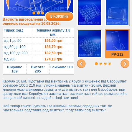
1/3 формату А4
Комбіновані
Навісні кишені
Вартість виготовлення за
одиницю продукції на 10.08.2026:
Менюхолдери
Тираж (од.)
Товщина акрилу 1,8
Під мобільні
мм.
Під біжутерію
від 1 до 50
191,00
грн
від 50 до 100
186,79
грн
Гірки та подіуми
від 100 до 200
182,59
грн
PP-212
Під косметику
від 200
174,18
грн
Під солодке
Ширина:
Висота:
Глибина: 110
Для хот-догів
109
205
Лототрони
Карман 20 мм. Підставка під візитки на 2 яруси з кишенею під Євробуклет
розміром 100 х 210 мм. Глибина кишень під візитки - 20 мм. Верхній
Ящики з акрилу
кишеню можна використовувати як для візиток, так і для Євробуклет, при
цьому коли все Євробуклет закінчаться, залишиться той що розміщений в
Цінники
спеціальній кишені на задній стінці візитниці.
Засоби захисту
Цей товар також шукають і за іншими назвами; серед них такі, як
"настольная подставка под визитки", "подставки под визитки".
Інформ. стенди
Підлогові стійки