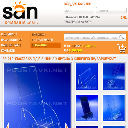
ВХІД ДЛЯ КЛІЄНТІВ:
ЗАБУЛИ ЛОГІН АБО ПАРОЛЬ?
РЕЄСТРАЦІЯ КЛІЄНТА
КОМПАНІЯ «САН»
О КОМПАНІЇ
НОВИНКИ
МЫ ДЕЛАЕМ:
ЯК ЗАМОВИТИ?
POS МАТЕРІАЛИ
НАШІ ПОСЛУГИ
ПРОДУКЦІЯ
В КОШИКУ:
0 товарів
НА
0,00 грн
КОНТАКТИ
Підставки із пластику
PP-212: ПІДСТАВКА ПІД ВІЗИТКИ 2-Х ЯРУСНА З КИШЕНЕЮ ПІД ЄВРОБУКЛЕТ
Новинки !!!
Різні підставки
Під поліграфію
Під візитки
Кишені
А4 формат
А5 формат
А6 формат
А3 формат