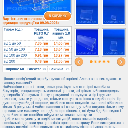
Під солодке
Для хот-догів
Лототрони
Вартість виготовлення за
одиницю продукції на 09.08.2026:
Ящики з акрилу
Тираж (од.)
Товщина
Товщина
Цінники
PETG 0,7
акрилу 1,8
мм.
мм.
Засоби захисту
від 1 до 50
7,35
грн
14,00
грн
Інформ. стенди
від 50 до 100
7,13
грн
13,64
грн
від 100 до 200
6,91
грн
13,27
грн
Підлогові стійки
від 200
6,48
грн
12,55
грн
Ширина: 60
Висота: 38
Глибина: 25
Цінники невід`ємний атрибут сучасної торгівлі. Але як вони виглядають в
вашому магазині?
Найчастіше торгові точки, в яких реалізуються ювелірні вироби та
біжутерія, використовують маленькі цінники, які кріплять безпосередньо
до виробів. У результаті покупці змушені напружувати зір і крутити
головою, питати у продавця, скільки коштує та чи інша вподобана річ. Це
дуже нервує обидві сторони, особливо якщо покупців в магазині зібралося
кілька. В результаті майже напевно всі вони підуть без покупок тільки тому,
що власники магазину не подбали про цінниках, які були б добре видно і
дали б клієнтам спокійно обдумати можливість покупки.
Щоб ви могли уникнути подібних ситуацій, наша компанія виробляє
спеціальні підставки для цінників із прозорого акрилу. Вони виконуються в
різному розмірі, добре вписуються в стилістику вітрини і дозволяють