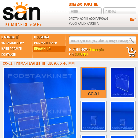
ВХІД ДЛЯ КЛІЄНТІВ:
ЗАБУЛИ ЛОГІН АБО ПАРОЛЬ?
РЕЄСТРАЦІЯ КЛІЄНТА
КОМПАНІЯ «САН»
О КОМПАНІЇ
НОВИНКИ
МЫ ДЕЛАЕМ:
ЯК ЗАМОВИТИ?
POS МАТЕРІАЛИ
НАШІ ПОСЛУГИ
ПРОДУКЦІЯ
В КОШИКУ:
0 товарів
НА
0,00 грн
КОНТАКТИ
Підставки із пластику
CC-01: ТРИМАЧ ДЛЯ ЦІННИКІВ, (60 Х 40 ММ)
Новинки !!!
Різні підставки
Під поліграфію
Навісні кишені
CC-01
Менюхолдери
Під мобільні
Під біжутерію
Гірки та подіуми
Під косметику