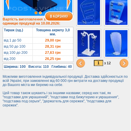
Під браслети
Під кільця
Прозорі
Вартість виготовлення за
одиницю продукції на 10.08.2026:
Матові
Тираж (од.)
Товщина акрилу 3,0
Гірки та подіуми
мм.
Під косметику
від 1 до 50
29,00
грн
від 50 до 100
28,31
грн
Під солодке
від 100 до 200
27,63
грн
Для хот-догів
від 200
26,25
грн
Лототрони
з 12
Ширина: 100
Висота: 110
Глибина: 40
Ящики з акрилу
Можливе виготовлення індивідуальної продукції. Доставка здійснюється по
Цінники
всій Україні, при замовленні від 60 000 грн витрати на доставку продукції
до Вашого міста ми беремо на себе.
Засоби захисту
Цей товар також шукають і за іншими назвами; серед них такі, як
Інформ. стенди
"подставки для украшений", "подставки под бижутерию и украшения",
"подставка под серьги", "держатель для сережек", "подставка для
сережек".
Підлогові стійки