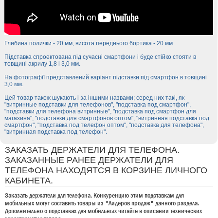
Глибина полички - 20 мм, висота переднього бортика - 20 мм.
Підставка спроектована під сучасні смартфони і буде стійко стояти в
товщині акрилу 1,8 і 3,0 мм.
На фотографії представлений варіант підставки під смартфон в товщині
3,0 мм.
Цей товар також шукають і за іншими назвами; серед них такі, як
"витринные подставки для телефонов", "подставка под смартфон",
"подставки для телефона витринные", "подставка под смартфон для
магазина", "подставки для смартфонов оптом", "витринная подставка под
смартфон", "подставка под телефон оптом", "подставка для телефона",
"витринная подставка под телефон".
ЗАКАЗАТЬ ДЕРЖАТЕЛИ ДЛЯ ТЕЛЕФОНА.
ЗАКАЗАННЫЕ РАНЕЕ ДЕРЖАТЕЛИ ДЛЯ
ТЕЛЕФОНА НАХОДЯТСЯ В КОРЗИНЕ ЛИЧНОГО
КАБИНЕТА.
Заказать держатели для телефона. Конкуренцию этим подставкам для
мобильных могут составить товары из "Лидеров продаж" данного раздела.
Дополнительно о подставках для мобильных читайте в описании технических