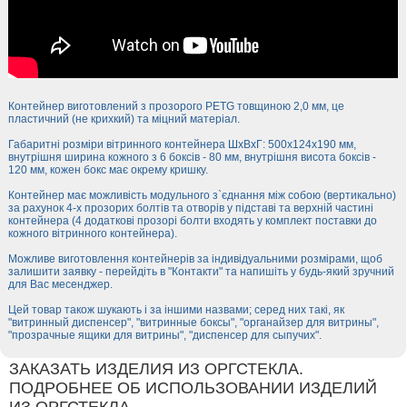
Контейнер виготовлений з прозорого PETG товщиною 2,0 мм, це
пластичний (не крихкий) та міцний матеріал.
Габаритні розміри вітринного контейнера ШхВхГ: 500х124х190 мм,
внутрішня ширина кожного з 6 боксів - 80 мм, внутрішня висота боксів -
120 мм, кожен бокс має окрему кришку.
Контейнер має можливість модульного з`єднання між собою (вертикально)
за рахунок 4-х прозорих болтів та отворів у підставі та верхній частині
контейнера (4 додаткові прозорі болти входять у комплект поставки до
кожного вітринного контейнера).
Можливе виготовлення контейнерів за індивідуальними розмірами, щоб
залишити заявку - перейдіть в "Контакти" та напишіть у будь-який зручний
для Вас месенджер.
Цей товар також шукають і за іншими назвами; серед них такі, як
"витринный диспенсер", "витринные боксы", "органайзер для витрины",
"прозрачные ящики для витрины", "диспенсер для сыпучих".
ЗАКАЗАТЬ ИЗДЕЛИЯ ИЗ ОРГСТЕКЛА.
ПОДРОБНЕЕ ОБ ИСПОЛЬЗОВАНИИ ИЗДЕЛИЙ