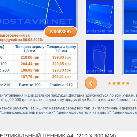
 виготовлення за
родукції на 06.08.2026:
д.)
Товщина акрилу
Товщина акрилу
1,8 мм.
3,0 мм.
50
210,00
грн
339,00
грн
 100
204,44
грн
329,85
грн
до 200
198,88
грн
320,70
грн
187,75
грн
302,41
грн
: 210
Висота: 300
Глибина: 112
иготовлення індивідуальної продукції. Доставка здійснюється по всій Україні,
і від 60 000 грн витрати на доставку продукції до Вашого міста ми беремо на 
 також шукають і за іншими назвами; серед них такі, як "пластиковый держате
 "ценникодержатели и ценники", "ценникодержатели из акрила", "ценникодер
.
ВЕРТИКАЛЬНЫЙ ЦЕННИК А4, (210 Х 300 ММ).