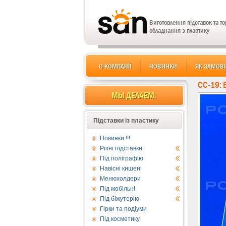
Виготовлення підставок та т
обладнання з пластику
О КОМПАНІЇ
НОВИНКИ
ЯК ЗАМОВ
CC-19: 
МЫ ДЕЛАЕМ:
Підставки із пластику
Новинки !!!
Різні підставки
Під поліграфію
Навісні кишені
Менюхолдери
Під мобільні
Під біжутерію
Гірки та подіуми
Під косметику