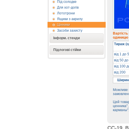
Під солодке
Для хот-догів
Лототрони
Ящики з акрилу
Цінники
Засоби захисту
Вартість
одиницю п
Інформ. стенди
Тираж (о
Підлогові стійки
від 1 до 
від 50 до
від 100 
від 200
Ширина
Можливе в
замовленн
Цей товар
ценника",
карманы"
CC-19. 