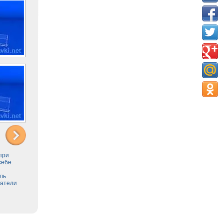
 при
себе.
ль
жатели