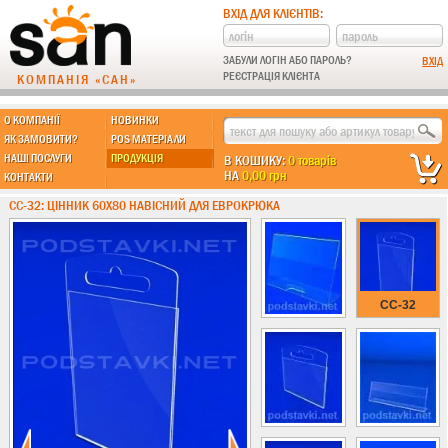
ВХІД ДЛЯ КЛІЄНТІВ:
ЗАБУЛИ ЛОГІН АБО ПАРОЛЬ?
РЕЄСТРАЦІЯ КЛІЄНТА
КОМПАНІЯ «САН»
О КОМПАНІЇ
НОВИНКИ
МЫ ДЕЛАЕМ:
ЯК ЗАМОВИТИ?
POS МАТЕРІАЛИ
НАШІ ПОСЛУГИ
ПРОДУКЦІЯ
В КОШИКУ:
0 товарів
НА
0,00 грн
КОНТАКТИ
Підставки із пластику
CC-32: ЦІННИК 60Х80 НАВІСНИЙ ДЛЯ ЕВРОКРЮКА
Новинки !!!
Різні підставки
Під поліграфію
Навісні кишені
CC-32
Менюхолдери
Під мобільні
Під біжутерію
Гірки та подіуми
Під косметику