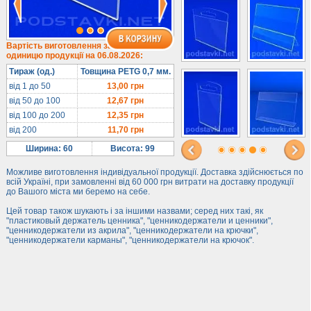
Під солодке
Для хот-догів
Лототрони
Вартість виготовлення за
одиницю продукції на 06.08.2026:
Ящики з акрилу
Тираж (од.)
Товщина PETG 0,7 мм.
Цінники
від 1 до 50
13,00
грн
Засоби захисту
від 50 до 100
12,67
грн
від 100 до 200
12,35
грн
Інформ. стенди
від 200
11,70
грн
Підлогові стійки
Ширина: 60
Висота: 99
Можливе виготовлення індивідуальної продукції. Доставка здійснюється по
всій Україні, при замовленні від 60 000 грн витрати на доставку продукції
до Вашого міста ми беремо на себе.
Цей товар також шукають і за іншими назвами; серед них такі, як
"пластиковый держатель ценника", "ценникодержатели и ценники",
"ценникодержатели из акрила", "ценникодержатели на крючки",
"ценникодержатели карманы", "ценникодержатели на крючок".