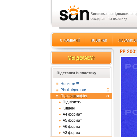
Виготовлення підставок та т
обладнання з пластику
О КОМПАНІЇ
НОВИНКИ
ЯК ЗАМОВ
PP-200
МЫ ДЕЛАЕМ:
Підставки із пластику
Новинки !!!
Різні підставки
Під поліграфію
Під візитки
Кишені
А4 формат
А5 формат
А6 формат
А3 формат