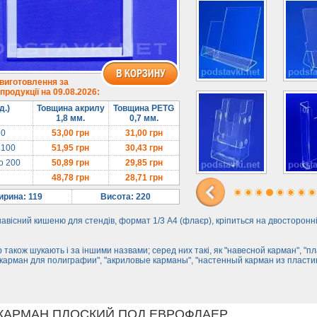
 виготовлення за
родукції на 09.08.2026:
д.)
Товщина акрилу
Товщина PETG
1,8 мм.
0,7 мм.
50
53,00
грн
31,00
грн
 100
51,95
грн
30,43
грн
до 200
50,89
грн
29,85
грн
48,78
грн
28,71
грн
рина: 119
Висота: 220
авісний кишеню для стендів, формат 1/3 А4 (флаєр), кріпиться на двосторонн
 також шукають і за іншими назвами; серед них такі, як "навесной карман", "п
"карман для полиграфии", "акриловые карманы", "настенный карман из пластик
. КАРМАН ПЛОСКИЙ ПОД ЕВРОФЛАЕР.