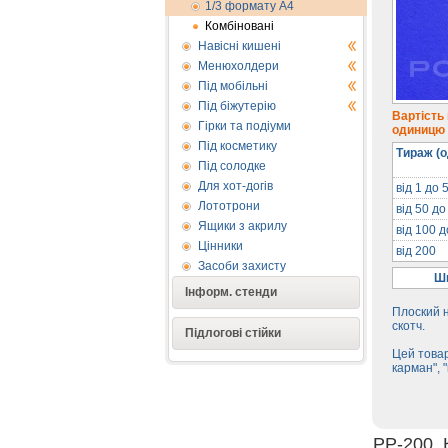
1/3 формату А4
Комбіновані
Навісні кишені
Менюхолдери
Під мобільні
Під біжутерію
Вартість
Гірки та подіуми
одиницю п
Під косметику
Тираж (о
Під солодке
Для хот-догів
від 1 до 
Лототрони
від 50 до
Ящики з акрилу
від 100 
Цінники
від 200
Засоби захисту
Ши
Інформ. стенди
Плоский н
скотч.
Підлогові стійки
Цей товар
карман", 
PP-200