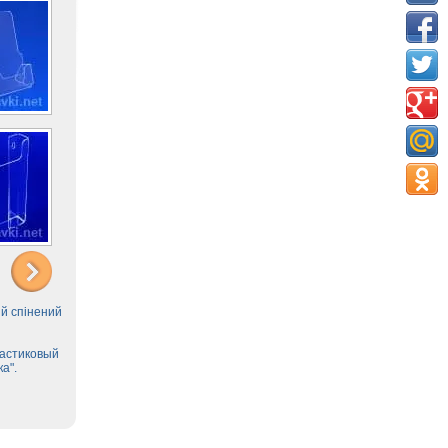
ій спінений
ластиковый
а".