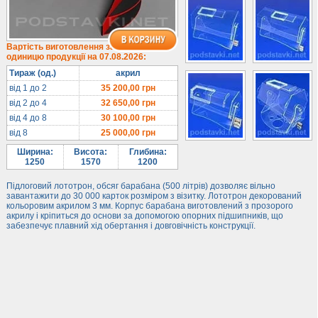
Лототрони
Під посуд
Під поліграфію
Вартість виготовлення за
одиницю продукції на 07.08.2026:
Навісні кишені
Тираж (од.)
акрил
Менюхолдери
від 1 до 2
35 200,00
грн
Під мобільні
від 2 до 4
32 650,00
грн
Під біжутерію
від 4 до 8
30 100,00
грн
від 8
25 000,00
грн
Гірки та подіуми
Ширина:
Висота:
Глибина:
Під косметику
1250
1570
1200
Під солодке
Підлоговий лототрон, обсяг барабана (500 літрів) дозволяє вільно
Для хот-догів
завантажити до 30 000 карток розміром з візитку. Лототрон декорований
кольоровим акрилом 3 мм. Корпус барабана виготовлений з прозорого
Лототрони
акрилу і кріпиться до основи за допомогою опорних підшипників, що
забезпечує плавний хід обертання і довговічність конструкції.
Ящики з акрилу
Цінники
Засоби захисту
Інформ. стенди
Підлогові стійки