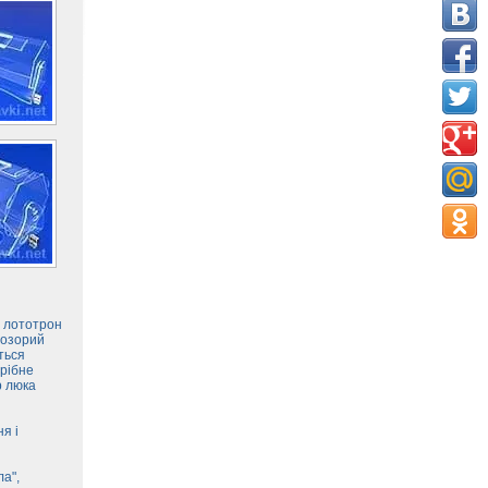
й лототрон
розорий
ться
трібне
р люка
я і
ла",