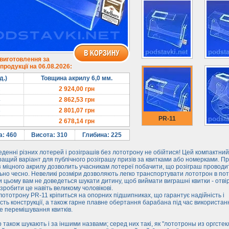
 виготовлення за
родукції на 06.08.2026:
д.)
Товщина акрилу 6,0 мм.
2
2 924,00
грн
4
2 862,53
грн
8
2 801,07
грн
PR-11
2 678,14
грн
: 460
Висота: 310
Глибина: 225
денні різних лотерей і розіграшів без лототрону не обійтися! Цей компактни
кращий варіант для публічного розіграшу призів за квитками або номерками. П
 міцного акрилу дозволить учасникам лотереї побачити, що розіграш проводи
но чесно. Невеликі розміри дозволяють легко транспортувати лототрон в по
и цьому вам не доведеться шукати дитину, щоб виймати виграшні квитки - отві
зробити це навіть великому чоловікові.
ототрону PR-11 кріпиться на опорних підшипниках, що гарантує надійність і
ість конструкції, а також гарне плавне обертання барабана під час використанн
 перемішування квитків.
 також шукають і за іншими назвами; серед них такі, як "лототроны из оргстек