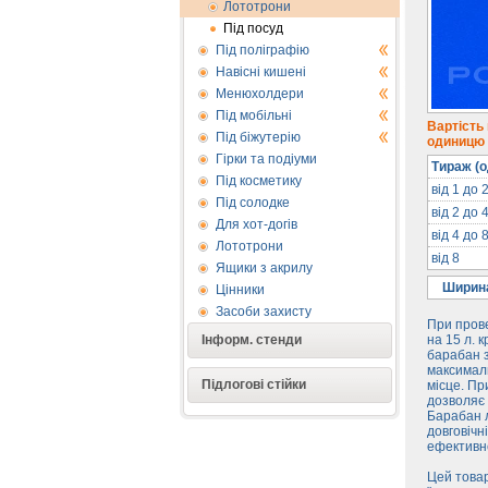
Лототрони
Під посуд
Під поліграфію
Навісні кишені
Менюхолдери
Під мобільні
Вартість
Під біжутерію
одиницю п
Гірки та подіуми
Тираж (о
Під косметику
від 1 до 
Під солодке
від 2 до 
Для хот-догів
від 4 до 
Лототрони
від 8
Ящики з акрилу
Ширина
Цінники
Засоби захисту
При прове
Інформ. стенди
на 15 л. 
барабан з
максималь
Підлогові стійки
місце. Пр
дозволяє 
Барабан л
довговічн
ефективне
Цей товар