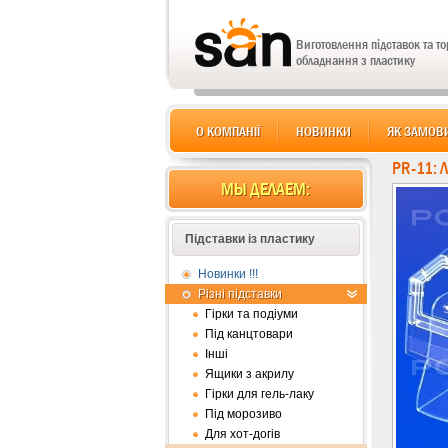
Виготовлення підставок та т
обладнання з пластику
О КОМПАНІЇ
НОВИНКИ
ЯК ЗАМОВ
PR-11:
МЫ ДЕЛАЕМ:
Підставки із пластику
Новинки !!!
Різні підставки
Гірки та подіуми
Під канцтовари
Інші
Ящики з акрилу
Гірки для гель-лаку
Під морозиво
Для хот-догів