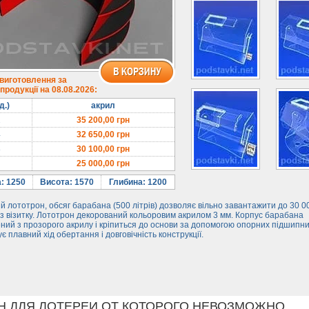
 виготовлення за
родукції на 08.08.2026:
д.)
акрил
2
35 200,00
грн
4
32 650,00
грн
8
30 100,00
грн
25 000,00
грн
: 1250
Висота: 1570
Глибина: 1200
й лототрон, обсяг барабана (500 літрів) дозволяє вільно завантажити до 30 0
з візитку. Лототрон декорований кольоровим акрилом 3 мм. Корпус барабана
ний з прозорого акрилу і кріпиться до основи за допомогою опорних підшипни
є плавний хід обертання і довговічність конструкції.
Н ДЛЯ ЛОТЕРЕИ ОТ КОТОРОГО НЕВОЗМОЖНО