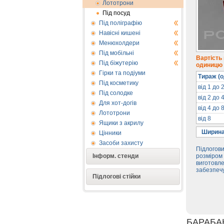
Лототрони
Під посуд
Під поліграфію
Навісні кишені
Менюхолдери
Під мобільні
Вартість
Під біжутерію
одиницю п
Гірки та подіуми
Тираж (о
Під косметику
від 1 до 
Під солодке
від 2 до 
Для хот-догів
від 4 до 
Лототрони
від 8
Ящики з акрилу
Ширина
Цінники
Засоби захисту
Підлогови
Інформ. стенди
розміром 
виготовле
забезпечу
Підлогові стійки
БАРАБА