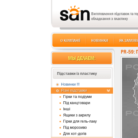
Виготовлення підставок та т
обладнання з пластику
О КОМПАНІЇ
НОВИНКИ
ЯК ЗАМОВ
PR-59: 
МЫ ДЕЛАЕМ:
Підставки із пластику
Новинки !!!
Різні підставки
Гірки та подіуми
Під канцтовари
Інші
Ящики з акрилу
Гірки для гель-лаку
Під морозиво
Для хот-догів