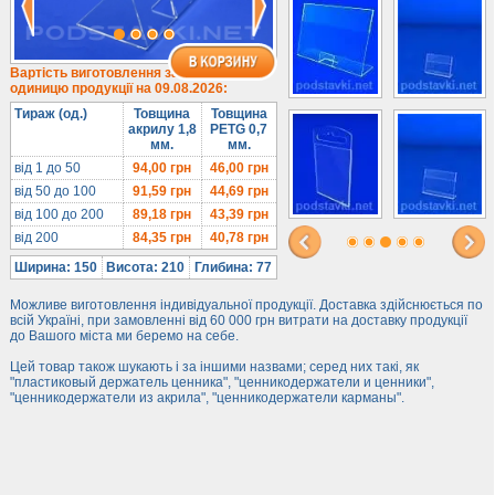
Під солодке
Для хот-догів
Лототрони
Вартість виготовлення за
одиницю продукції на 09.08.2026:
Ящики з акрилу
Тираж (од.)
Товщина
Товщина
Цінники
акрилу 1,8
PETG 0,7
мм.
мм.
Засоби захисту
від 1 до 50
94,00
грн
46,00
грн
Інформ. стенди
від 50 до 100
91,59
грн
44,69
грн
від 100 до 200
89,18
грн
43,39
грн
Підлогові стійки
від 200
84,35
грн
40,78
грн
Ширина: 150
Висота: 210
Глибина: 77
Можливе виготовлення індивідуальної продукції. Доставка здійснюється по
всій Україні, при замовленні від 60 000 грн витрати на доставку продукції
до Вашого міста ми беремо на себе.
Цей товар також шукають і за іншими назвами; серед них такі, як
"пластиковый держатель ценника", "ценникодержатели и ценники",
"ценникодержатели из акрила", "ценникодержатели карманы".