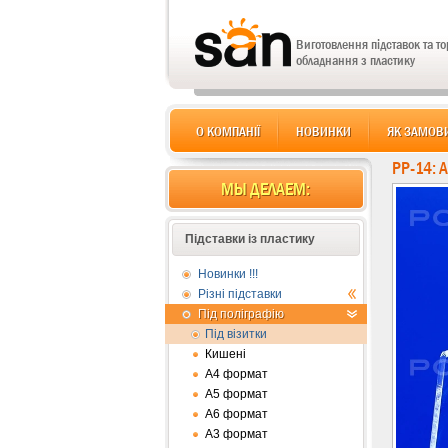
Виготовлення підставок та т
обладнання з пластику
О КОМПАНІЇ
НОВИНКИ
ЯК ЗАМОВ
PP-14: 
МЫ ДЕЛАЕМ:
Підставки із пластику
Новинки !!!
Різні підставки
Під поліграфію
Під візитки
Кишені
А4 формат
А5 формат
А6 формат
А3 формат