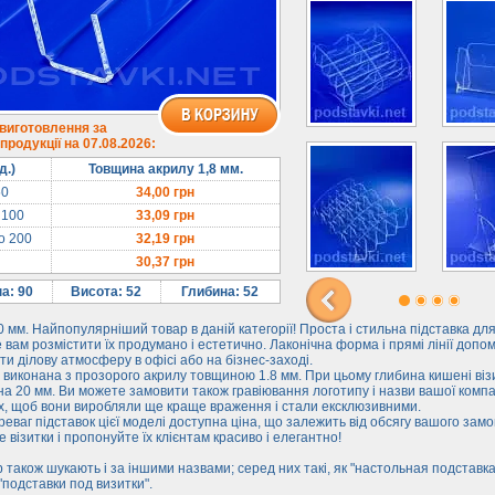
 виготовлення за
родукції на 07.08.2026:
д.)
Товщина акрилу 1,8 мм.
50
34,00
грн
 100
33,09
грн
до 200
32,19
грн
30,37
грн
а: 90
Висота: 52
Глибина: 52
 мм. Найпопулярніший товар в даній категорії! Проста і стильна підставка для
вам розмістити їх продумано і естетично. Лаконічна форма і прямі лінії допо
ти ділову атмосферу в офісі або на бізнес-заході.
 виконана з прозорого акрилу товщиною 1.8 мм. При цьому глибина кишені віз
а 20 мм. Ви можете замовити також гравіювання логотипу і назви вашої компа
х, щоб вони виробляли ще краще враження і стали ексклюзивними.
еваг підставок цієї моделі доступна ціна, що залежить від обсягу вашого зам
е візитки і пропонуйте їх клієнтам красиво і елегантно!
 також шукають і за іншими назвами; серед них такі, як "настольная подставк
 "подставки под визитки".