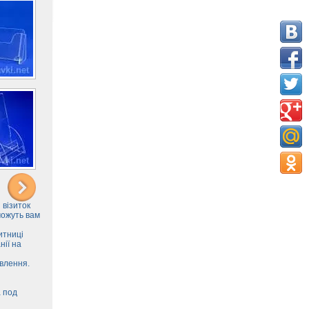
 візиток
можуть вам
итниці
нії на
овлення.
а под