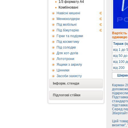
1/3 формату А4
Комбіновані
Навісні кишені
Менюхолдери
Під мобільні
Під біжутерію
Вартість
Гірки та подіуми
одиницю п
Під косметику
Тираж (о
Під солодке
від 1 до 
Для хот-догів
від 50 до
Лототрони
від 100 
Ящики з акрилу
від 200
Цінники
Ширин
Засоби захисту
Інформ. стенди
Карман 20
допоможе 
підкресли
Підлогові стійки
Підставка
стандартн
підставка
Серед пер
Зберігайт
Цей товар
визитки",