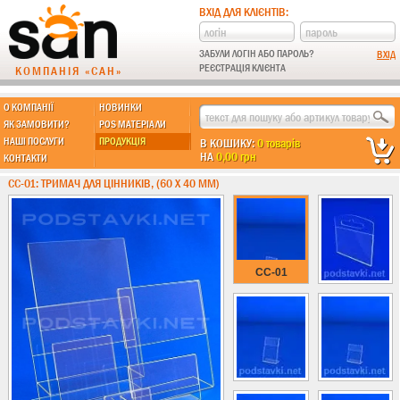
ВХІД ДЛЯ КЛІЄНТІВ:
ЗАБУЛИ ЛОГІН АБО ПАРОЛЬ?
РЕЄСТРАЦІЯ КЛІЄНТА
КОМПАНІЯ «САН»
О КОМПАНІЇ
НОВИНКИ
МЫ ДЕЛАЕМ:
ЯК ЗАМОВИТИ?
POS МАТЕРІАЛИ
НАШІ ПОСЛУГИ
ПРОДУКЦІЯ
В КОШИКУ:
0 товарів
НА
0,00 грн
КОНТАКТИ
Підставки із пластику
CC-01: ТРИМАЧ ДЛЯ ЦІННИКІВ, (60 Х 40 ММ)
Новинки !!!
Різні підставки
Під поліграфію
Навісні кишені
CC-01
Менюхолдери
Під мобільні
Під біжутерію
Гірки та подіуми
Під косметику