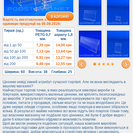
Під солодке
Для хот-догів
Лототрони
Вартість виготовлення за
одиницю продукції на 06.08.2026:
Ящики з акрилу
Тираж (од.)
Товщина
Товщина
Цінники
PETG 0,7
акрилу 1,8
мм.
мм.
Засоби захисту
від 1 до 50
7,35
грн
14,00
грн
Інформ. стенди
від 50 до 100
7,13
грн
13,64
грн
від 100 до 200
6,91
грн
13,27
грн
Підлогові стійки
від 200
6,48
грн
12,55
грн
Ширина: 60
Висота: 38
Глибина: 25
Цінники невід`ємний атрибут сучасної торгівлі. Але як вони виглядають в
вашому магазині?
Найчастіше торгові точки, в яких реалізуються ювелірні вироби та
біжутерія, використовують маленькі цінники, які кріплять безпосередньо
до виробів. У результаті покупці змушені напружувати зір і крутити
головою, питати у продавця, скільки коштує та чи інша вподобана річ. Це
дуже нервує обидві сторони, особливо якщо покупців в магазині зібралося
кілька. В результаті майже напевно всі вони підуть без покупок тільки тому,
що власники магазину не подбали про цінниках, які були б добре видно і
дали б клієнтам спокійно обдумати можливість покупки.
Щоб ви могли уникнути подібних ситуацій, наша компанія виробляє
спеціальні підставки для цінників із прозорого акрилу. Вони виконуються в
різному розмірі, добре вписуються в стилістику вітрини і дозволяють