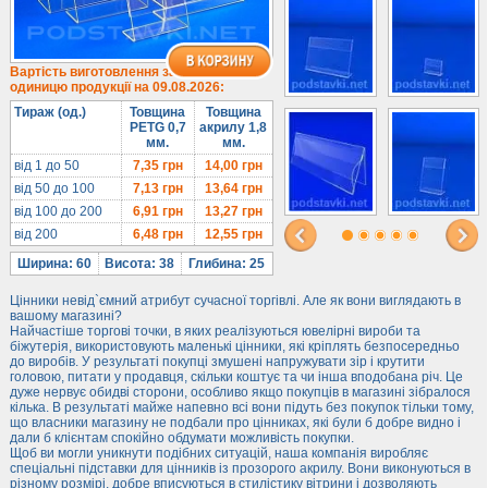
Під солодке
Для хот-догів
Лототрони
Вартість виготовлення за
одиницю продукції на 09.08.2026:
Ящики з акрилу
Тираж (од.)
Товщина
Товщина
Цінники
PETG 0,7
акрилу 1,8
мм.
мм.
Засоби захисту
від 1 до 50
7,35
грн
14,00
грн
Інформ. стенди
від 50 до 100
7,13
грн
13,64
грн
від 100 до 200
6,91
грн
13,27
грн
Підлогові стійки
від 200
6,48
грн
12,55
грн
Ширина: 60
Висота: 38
Глибина: 25
Цінники невід`ємний атрибут сучасної торгівлі. Але як вони виглядають в
вашому магазині?
Найчастіше торгові точки, в яких реалізуються ювелірні вироби та
біжутерія, використовують маленькі цінники, які кріплять безпосередньо
до виробів. У результаті покупці змушені напружувати зір і крутити
головою, питати у продавця, скільки коштує та чи інша вподобана річ. Це
дуже нервує обидві сторони, особливо якщо покупців в магазині зібралося
кілька. В результаті майже напевно всі вони підуть без покупок тільки тому,
що власники магазину не подбали про цінниках, які були б добре видно і
дали б клієнтам спокійно обдумати можливість покупки.
Щоб ви могли уникнути подібних ситуацій, наша компанія виробляє
спеціальні підставки для цінників із прозорого акрилу. Вони виконуються в
різному розмірі, добре вписуються в стилістику вітрини і дозволяють