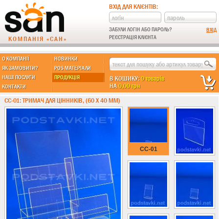
ВХІД ДЛЯ КЛІЄНТІВ:
ЗАБУЛИ ЛОГІН АБО ПАРОЛЬ?
РЕЄСТРАЦІЯ КЛІЄНТА
КОМПАНІЯ «САН»
О КОМПАНІЇ
НОВИНКИ
МЫ ДЕЛАЕМ:
ЯК ЗАМОВИТИ?
POS МАТЕРІАЛИ
НАШІ ПОСЛУГИ
ПРОДУКЦІЯ
В КОШИКУ:
0 товарів
НА
0,00 грн
КОНТАКТИ
Підставки із пластику
CC-01: ТРИМАЧ ДЛЯ ЦІННИКІВ, (60 Х 40 ММ)
Новинки !!!
Різні підставки
Під поліграфію
Навісні кишені
CC-01
Менюхолдери
Під мобільні
Під біжутерію
Гірки та подіуми
Під косметику