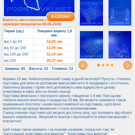
1/3 формату А4
Комбіновані
Навісні кишені
Вартість виготовлення за
одиницю продукції на 08.08.2026:
Менюхолдери
Тираж (од.)
Товщина акрилу 1,8
Під мобільні
мм.
Під біжутерію
від 1 до 50
34,00
грн
від 50 до 100
33,09
грн
Гірки та подіуми
від 100 до 200
32,19
грн
Під косметику
від 200
30,37
грн
Під солодке
Ширина: 90
Висота: 52
Глибина: 52
Для хот-догів
Карман 20 мм. Найпопулярніший товар в даній категорії! Проста і стильна
Лототрони
підставка для візиток допоможе вам розмістити їх продумано і естетично.
Лаконічна форма і прямі лінії допоможуть вам підкреслити ділову
Ящики з акрилу
атмосферу в офісі або на бізнес-заході.
Підставка виконана з прозорого акрилу товщиною 1.8 мм. При цьому
Цінники
глибина кишені візитниці стандартна 20 мм. Ви можете замовити також
Засоби захисту
гравіювання логотипу і назви вашої компанії на підставках, щоб вони
виробляли ще краще враження і стали ексклюзивними.
Серед переваг підставок цієї моделі доступна ціна, що залежить від обсягу
Інформ. стенди
вашого замовлення. Зберігайте візитки і пропонуйте їх клієнтам красиво і
елегантно!
Підлогові стійки
Цей товар також шукають і за іншими назвами; серед них такі, як
"настольная подставка под визитки", "подставки под визитки".